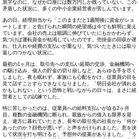
黒字なのに、なぜか口座には数万円しか残っていない。この
矛盾した状況に、多くの中小企業経営者が苦しんでいます。
あの日、経理担当から「このままだと1週間後に資金がショ
ートします」と告げられた瞬間の絶望感は今でも鮮明に覚え
ています。会社の売上は順調に伸びていたにもかかわらず、
気づけば運転資金が枯渇していたのです。売掛金の回収が遅
れ、仕入れや経費の支払いが重なり、気づいたときには取り
返しのつかない状況に。
最初の1ヶ月は、取引先への支払い延期の交渉、金融機関へ
の駆け込み、個人の貯金の切り崩しなど、あらゆる手を尽く
しました。夜も眠れず、家族にも心配をかけ、従業員の目を
見て話すことすらできなくなりました。「明日会社が潰れる
かもしれない」という恐怖と戦いながらの日々は、まさに経
営者としての試練でした。
特に苦しかったのは、従業員への給料支払いが迫る2ヶ月
目。複数の金融機関に断られ、親族からの借入も限界を迎
え、途方に暮れていたとき、長年の取引先の社長から「何か
あったのか？顔色が悪いぞ」と声をかけられました。意を決
して状況を打ち明けると、予想外の提案がありました。「う