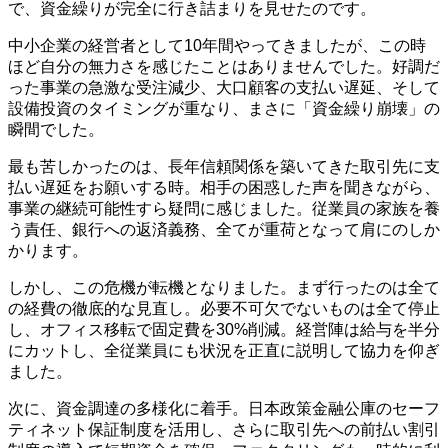
で、資金繰りが完全に行き詰まりを見せたのです。
中小企業の経営者として10年間やってきましたが、この時
ほど自分の無力さを感じたことはありませんでした。好調だ
った事業の急激な受注減少、大口顧客の支払い遅延、そして
設備投資のタイミングが重なり、まさに「資金繰り崩壊」の
瞬間でした。
最も苦しかったのは、長年信頼関係を築いてきた取引先に支
払い遅延をお願いする時。相手の困惑した声を聞きながら、
事業の継続可能性すら疑問に感じました。従業員の家族を養
う責任、銀行への返済義務、全てが重荷となって肩にのしか
かります。
しかし、この危機が転機となりました。まず行ったのは全て
の経費の徹底的な見直し。必要不可欠でないものは全て停止
し、オフィス移転で固定費を30%削減。経営陣は給与を半分
にカットし、全従業員にも状況を正直に説明して協力を仰ぎ
ました。
次に、資金調達の多様化に着手。日本政策金融公庫のセーフ
ティネット保証制度を活用し、さらに取引先への前払い割引