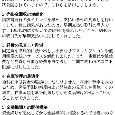
料公開されていますので、これらを活用しましょう。
2.
売掛金回収の短縮化
請求書発行のタイミングを早め、支払い条件の見直しを行い
ました。特に効果があったのは、早期支払い割引の導入で
す。10日以内の支払いで2%割引を提示したところ、約40%
の取引先が早期支払いに応じてくれました。
3.
経費の見直しと削減
固定費を徹底的に洗い出し、不要なサブスクリプションや使
用頻度の低いサービスを解約しました。また、電気代や通信
費など見直し可能な経費を再交渉し、年間で約15%のコスト
削減に成功しました。
4.
在庫管理の最適化
過剰在庫は資金の塩漬けに他なりません。在庫回転率を高め
るため、需要予測の精度向上と発注点の見直しを実施。その
結果、在庫金額を30%削減しながら欠品率は2%以下に抑え
ることができました。
5.
金融機関との関係構築
資金繰りが悪化してから金融機関に相談するのでは遅いので