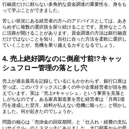
行融資だけに頼らない多角的な資金調達の重要性を、身をも
って学ぶことができました。
苦しい状況にある経営者の方へのアドバイスとしては、あき
らめずに複数の選択肢を探り続けることです。意外なところ
に活路が開けることがあります。資金調達の方法は銀行融資
だけではないことを知り、自社に合った方法を柔軟に選択し
ていくことが、危機を乗り越えるカギとなるでしょう。
4. 売上絶好調なのに倒産寸前!?キャッ
シュフロー管理の落とし穴
売上が過去最高を記録しているにもかかわらず、銀行口座は
空っぽ。このパラドックスに多くの中小企業経営者が頭を抱
えています。実は「売上≠キャッシュ」という事実を見落と
しがちなのです。ある家具製造業を営む経営者は「月商1億
円を達成した翌月、給料が払えない危機に陥った」と明かし
ました。何が起きたのでしょうか。
問題の核心は「売掛金の回収期間」と「仕入れ・経費の支払
いサイクル」のミスマッチにありました。大口顧客からの受