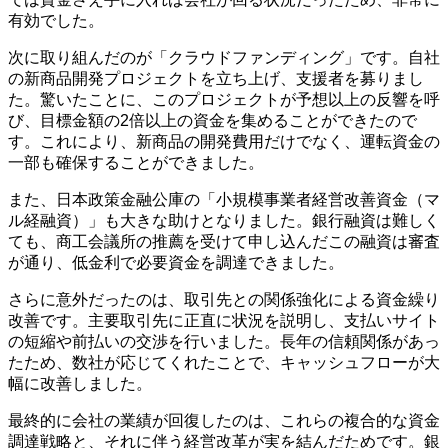
有効でした。
次に取り組んだのが「クラウドファンディング」です。自社
の新商品開発プロジェクトを立ち上げ、支援者を募りまし
た。驚いたことに、このプロジェクトが予想以上の反響を呼
び、目標金額の2倍以上の資金を集めることができたので
す。これにより、新商品の開発費用だけでなく、運転資金の
一部も確保することができました。
また、日本政策金融公庫の「小規模事業者経営改善資金（マ
ル経融資）」も大きな助けとなりました。銀行融資は難しく
ても、商工会議所の推薦を受けて申し込んだこの融資は審査
が通り、低金利で必要資金を調達できました。
さらに意外だったのは、取引先との関係強化による資金繰り
改善です。主要取引先に正直に状況を説明し、支払いサイト
の短縮や前払いの交渉を行いました。長年の信頼関係があっ
たため、数社が応じてくれたことで、キャッシュフローが大
幅に改善しました。
最終的に会社の業績が回復したのは、これらの複合的な資金
調達戦略と、それに伴う経営改革が実を結んだためです。銀