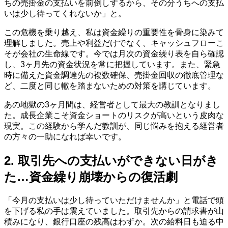
ちの売掛金の支払いを前倒しするから、その分うちへの支払
いは少し待ってくれないか」と。
この危機を乗り越え、私は資金繰りの重要性を骨身に染みて
理解しました。売上や利益だけでなく、キャッシュフローこ
そが会社の生命線です。今では月次の資金繰り表を自ら確認
し、3ヶ月先の資金状況を常に把握しています。また、緊急
時に備えた資金調達先の複数確保、売掛金回収の徹底管理な
ど、二度と同じ轍を踏まないための対策を講じています。
あの地獄の3ヶ月間は、経営者として最大の教訓となりまし
た。成長企業こそ資金ショートのリスクが高いという皮肉な
現実。この経験から学んだ教訓が、同じ悩みを抱える経営者
の方々の一助になれば幸いです。
2. 取引先への支払いができない日がき
た…資金繰り崩壊からの復活劇
「今月の支払いは少し待っていただけませんか」と電話で頭
を下げる私の手は震えていました。取引先からの請求書が山
積みになり、銀行口座の残高はわずか。次の給料日も迫る中