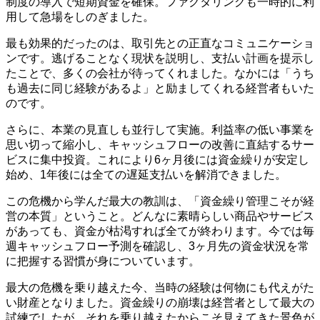
制度の導入で短期資金を確保。ファクタリングも一時的に利
用して急場をしのぎました。
最も効果的だったのは、取引先との正直なコミュニケーショ
ンです。逃げることなく現状を説明し、支払い計画を提示し
たことで、多くの会社が待ってくれました。なかには「うち
も過去に同じ経験があるよ」と励ましてくれる経営者もいた
のです。
さらに、本業の見直しも並行して実施。利益率の低い事業を
思い切って縮小し、キャッシュフローの改善に直結するサー
ビスに集中投資。これにより6ヶ月後には資金繰りが安定し
始め、1年後には全ての遅延支払いを解消できました。
この危機から学んだ最大の教訓は、「資金繰り管理こそが経
営の本質」ということ。どんなに素晴らしい商品やサービス
があっても、資金が枯渇すれば全てが終わります。今では毎
週キャッシュフロー予測を確認し、3ヶ月先の資金状況を常
に把握する習慣が身についています。
最大の危機を乗り越えた今、当時の経験は何物にも代えがた
い財産となりました。資金繰りの崩壊は経営者として最大の
試練でしたが、それを乗り越えたからこそ見えてきた景色が