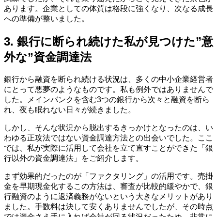
あります。企業としての体質は格段に強くなり、次なる成長
への準備が整いました。
3. 銀行に断られ続けた私が見つけた”意
外な”資金調達法
銀行から融資を断られ続ける状況は、多くの中小企業経営者
にとって悪夢のようなものです。私も例外ではありませんで
した。メインバンクを含む3つの銀行から次々と融資を断ら
れ、夜も眠れない日々が続きました。
しかし、そんな状況から脱出するきっかけとなったのは、い
わゆる正攻法ではない資金調達方法との出会いでした。ここ
では、私が実際に活用して会社を立て直すことができた「銀
行以外の資金調達法」をご紹介します。
まず効果的だったのが「ファクタリング」の活用です。売掛
金を早期現金化するこの方法は、審査が比較的緩やかで、銀
行融資のように返済義務がないという大きなメリットがあり
ました。手数料は決して安くありませんでしたが、その時点
では資金さえ手に入れば会社が回る状況だったため、非常に