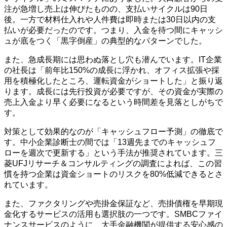
注が急増し売上は伸びたものの、支払いサイクルは90日
後。一方で材料仕入れや人件費は即時または30日以内の支
払いが必要だったのです。つまり、入金を待つ間にキャッシ
ュが底をつく「黒字倒産」の典型的なパターンでした。
また、急成長期には思わぬ落とし穴も潜んでいます。IT企業
の社長は「前年比150%の成長に浮かれ、オフィス拡張や採
用を積極化したところ、運転資金がショートした」と振り返
ります。成長には先行投資が必要ですが、その資金が実際の
売上入金より早く必要になるという時間差を見落としがちで
す。
対策として効果的なのが「キャッシュフロー予測」の徹底で
す。中小企業診断士の間では「13週先までのキャッシュフ
ローを週次で更新する」という手法が推奨されています。三
菱UFJリサーチ＆コンサルティングの調査によれば、この習
慣を持つ企業は資金ショートのリスクを80%低減できるとさ
れています。
また、ファクタリングや売掛金保証など、売掛債権を早期現
金化するサービスの活用も選択肢の一つです。SMBCファイ
ナンスサービスのように、大手金融機関が提供する安心感の