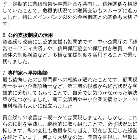
す。定期的に業績報告や事業計画を共有し、信頼関係を構築
していたことで、危機的状況での融資交渉もスムーズに進み
ました。特にメインバンク以外の金融機関との関係も大切で
す。
6.
公的支援制度の活用
資金繰り改善には公的支援も効果的です。中小企業庁の「経
営セーフティ共済」や、信用保証協会の保証付き融資、各自
治体の制度融資など、多様な支援制度を活用することで乗り
切りました。
7.
専門家へ早期相談
最も後悔したのは専門家への相談が遅れたことです。顧問税
理士や中小企業診断士など、第三者の視点から経営状況を客
観的に分析してもらうことで、自分では気づかなかった解決
策が見つかりました。商工会議所や中小企業支援センターの
無料相談も大いに役立ちました。
資金繰りの改善は一朝一夕では実現しません。しかし、これ
らの鉄則を実践し、継続的に取り組むことで、必ず状況は好
転します。私の会社も危機を乗り越え、現在は安定した経営
を続けています。何より大切なのは、問題を直視し、早期に