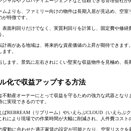
ンシャルやプロパティエージェントなど信頼できる管理会社が
ームよりも、ファミリー向けの物件は長期入居が見込め、空室
のが特徴です。
。表面利回りだけでなく、実質利回りを計算し、固定費や修繕
う。
転計画がある地域は、将来的な資産価値の上昇が期待できます
します。
右します。景気に左右されにくい堅実な収益物件を見極め、長
タル化で収益アップする方法
は不動産オーナーにとって収益を守るための強力な武器となり
時に実現できるのです。
ばREBREAM（リブリーム）やいえらぶCLOUD（いえら
これにより現場での作業時間が大幅に削減され、人件費コスト
場の変動に合わせた適正家賃の設定が可能となり、空室リスクを