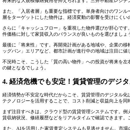
将来的な大規模修繕費用を抑えられます。三井不動産レジデ
また、「入居者層」も重要な指標です。単身者向けのワンル
層をターゲットにした物件は、経済変動の影響を受けにくい
さらに「キャッシュフロー」を重視した物件選びが肝心です
件価格に対して家賃収入のバランスが良いものを選びましょ
最後に「将来性」です。再開発計画がある地域や、企業の移
ッグバン」エリアなど、都市計画が進行中の地域は注目に値
不況時こそ、こうした「質の高い物件」への投資が将来を左
の鍵となるでしょう。
4. 経済危機でも安定！賃貸管理のデジ
経済情勢が不安定な時代だからこそ、賃貸管理のデジタル化
テクノロジーを活用することで、コスト削減と収益向上を同
まず注目すべきは、クラウド型の賃貸管理システムです。例え
賃収納状況、修繕履歴などをリアルタイムで確認できます。
また、AIを活用した家賃査定システムも見逃せません。市