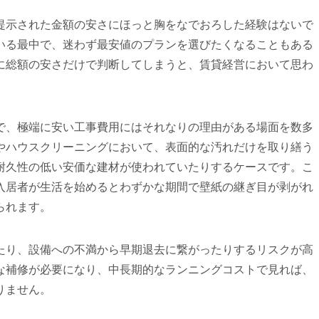
提示された金額の安さにほっと胸をなでおろした経験はないで
いる最中で、迷わず最安値のプランを選びたくなることもある
に総額の安さだけで判断してしまうと、賃貸経営において思わ
で、極端に安い工事費用にはそれなりの理由がある場面を数多
やハウスクリーニングにおいて、表面的な汚れだけを取り繕う
耐久性の低い安価な建材が使われていたりするケースです。こ
入居者が生活を始めるとわずかな期間で壁紙の継ぎ目が剥がれ
られます。
たり、設備への不満から早期退去に繋がったりするリスクが高
な補修が必要になり、中長期的なランニングコストで見れば、
りません。