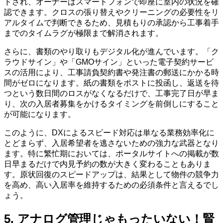
ドされ、オーナーはスマートフォンで即座に室内の状況を確
認できます。クロスの張り替えやクリーニングの必要性をリ
アルタイムで判断できるため、見積もりの承認から工事着手
までのタイムラグが極限まで解消されます。
さらに、書類のやり取りもデジタル化が進んでいます。「ク
ラウドサイン」や「GMOサイン」といった電子契約サービ
スの活用により、工事請負契約書や発注書の郵送にかかる時
間がゼロになります。紙の書類をポストに投函し、返送を待
つという数日間のロスがなくなるだけで、工事完了日が早ま
り、次の入居者募集をかけるタイミングを前倒しにすること
が可能になります。
このように、DXによるスピード対応は単なる業務効率化に
とどまらず、入居希望者を逃さないための強力な武器となり
ます。特に繁忙期においては、ポータルサイトへの掲載が数
日早まるだけで内見予約の数が大きく変わることもありま
す。原状回復のスピードアップは、結果として物件の競争力
を高め、高い入居率を維持するための必須条件と言えるでし
ょう。
5. アナログ管理じゃもったいない！賢