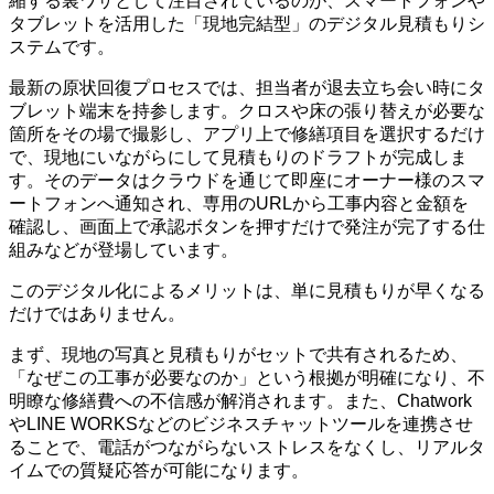
縮する裏ワザとして注目されているのが、スマートフォンや
タブレットを活用した「現地完結型」のデジタル見積もりシ
ステムです。
最新の原状回復プロセスでは、担当者が退去立ち会い時にタ
ブレット端末を持参します。クロスや床の張り替えが必要な
箇所をその場で撮影し、アプリ上で修繕項目を選択するだけ
で、現地にいながらにして見積もりのドラフトが完成しま
す。そのデータはクラウドを通じて即座にオーナー様のスマ
ートフォンへ通知され、専用のURLから工事内容と金額を
確認し、画面上で承認ボタンを押すだけで発注が完了する仕
組みなどが登場しています。
このデジタル化によるメリットは、単に見積もりが早くなる
だけではありません。
まず、現地の写真と見積もりがセットで共有されるため、
「なぜこの工事が必要なのか」という根拠が明確になり、不
明瞭な修繕費への不信感が解消されます。また、Chatwork
やLINE WORKSなどのビジネスチャットツールを連携させ
ることで、電話がつながらないストレスをなくし、リアルタ
イムでの質疑応答が可能になります。