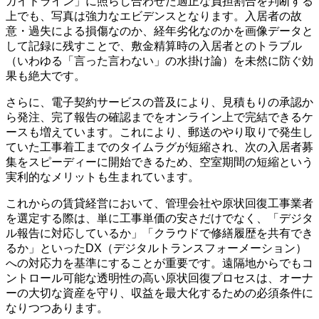
ガイドライン」に照らし合わせた適正な負担割合を判断する
上でも、写真は強力なエビデンスとなります。入居者の故
意・過失による損傷なのか、経年劣化なのかを画像データと
して記録に残すことで、敷金精算時の入居者とのトラブル
（いわゆる「言った言わない」の水掛け論）を未然に防ぐ効
果も絶大です。
さらに、電子契約サービスの普及により、見積もりの承認か
ら発注、完了報告の確認までをオンライン上で完結できるケ
ースも増えています。これにより、郵送のやり取りで発生し
ていた工事着工までのタイムラグが短縮され、次の入居者募
集をスピーディーに開始できるため、空室期間の短縮という
実利的なメリットも生まれています。
これからの賃貸経営において、管理会社や原状回復工事業者
を選定する際は、単に工事単価の安さだけでなく、「デジタ
ル報告に対応しているか」「クラウドで修繕履歴を共有でき
るか」といったDX（デジタルトランスフォーメーション）
への対応力を基準にすることが重要です。遠隔地からでもコ
ントロール可能な透明性の高い原状回復プロセスは、オーナ
ーの大切な資産を守り、収益を最大化するための必須条件に
なりつつあります。