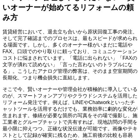
いオーナーが始めてるリフォームの頼
み方
賃貸経営において、退去立ち合いから原状回復工事の発注、
そして完了確認までのプロセスは、最もスピードが求められ
る場面です。しかし、多くのオーナー様がいまだに電話や
FAX、口頭でのやり取りに頼っており、コミュニケーション
コストに悩まされています。「電話に出られない」「FAXの
文字が潰れて読めない」「言った言わないのトラブルにな
る」。こうしたアナログ管理の弊害は、そのまま空室期間の
長期化、つまり機会損失に直結します。
そこで今、賢いオーナーや管理会社が積極的に導入している
のが、スマートフォンアプリやクラウドシステムを活用した
リフォーム発注です。例えば、LINEやChatworkといったチ
ャットツールを活用するだけでも、業務効率に劇的な変化が
生まれます。修繕が必要な箇所の写真をその場で撮影し、施
工業者とグループチャットで共有すれば、現地訪問の手間を
最小限に抑えつつ、正確な状況伝達が可能です。画像やテキ
ストとして記録が確実に残るため、施工前後の比較も容易