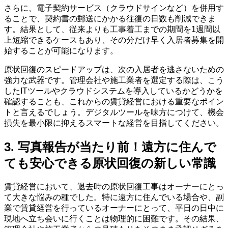
さらに、電子契約サービス（クラウドサインなど）を併用す
ることで、契約書の郵送にかかる往復の日数も削減できま
す。結果として、従来よりも工事着工までの期間を1週間以
上短縮できるケースもあり、その分だけ早く入居者募集を開
始することが可能になります。
原状回復のスピードアップは、次の入居者を逃さないための
強力な武器です。管理会社や施工業者を選定する際は、こう
したITツールやクラウドシステムを導入しているかどうかを
確認することも、これからの賃貸経営における重要なポイン
トと言えるでしょう。デジタルツールを味方につけて、機会
損失を最小限に抑えるスマートな経営を目指してください。
3. 写真報告が当たり前！遠方に住んで
ても安心できる原状回復の新しい常識
賃貸経営において、退去時の原状回復工事はオーナーにとっ
て大きな悩みの種でした。特に遠方に住んでいる場合や、副
業で賃貸経営を行っているオーナーにとって、平日の日中に
現地へ立ち会いに行くことは物理的に困難です。その結果、