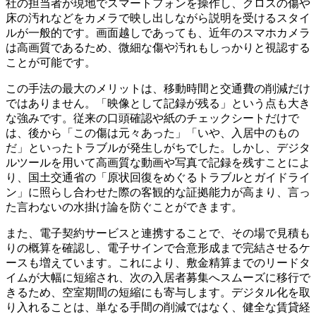
社の担当者が現地でスマートフォンを操作し、クロスの傷や
床の汚れなどをカメラで映し出しながら説明を受けるスタイ
ルが一般的です。画面越しであっても、近年のスマホカメラ
は高画質であるため、微細な傷や汚れもしっかりと視認する
ことが可能です。
この手法の最大のメリットは、移動時間と交通費の削減だけ
ではありません。「映像として記録が残る」という点も大き
な強みです。従来の口頭確認や紙のチェックシートだけで
は、後から「この傷は元々あった」「いや、入居中のもの
だ」といったトラブルが発生しがちでした。しかし、デジタ
ルツールを用いて高画質な動画や写真で記録を残すことによ
り、国土交通省の「原状回復をめぐるトラブルとガイドライ
ン」に照らし合わせた際の客観的な証拠能力が高まり、言っ
た言わないの水掛け論を防ぐことができます。
また、電子契約サービスと連携することで、その場で見積も
りの概算を確認し、電子サインで合意形成まで完結させるケ
ースも増えています。これにより、敷金精算までのリードタ
イムが大幅に短縮され、次の入居者募集へスムーズに移行で
きるため、空室期間の短縮にも寄与します。デジタル化を取
り入れることは、単なる手間の削減ではなく、健全な賃貸経