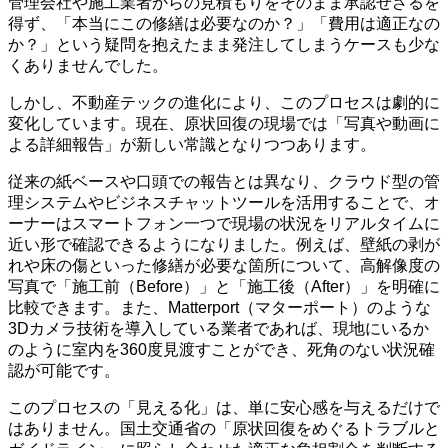
管理会社や施工業者からの見積もりをそのまま承認せざるを
得ず、「本当にこの修繕は必要なのか？」「費用は適正なの
か？」という疑問を抱えたまま発注してしまうケースも少な
くありませんでした。
しかし、不動産テックの進化により、このプロセスは劇的に
変化しています。現在、原状回復の現場では「写真や動画に
よる詳細報告」が新しい常識となりつつあります。
従来の紙ベースや口頭での報告とは異なり、クラウド型の管
理システムやビジネスチャットツールを活用することで、オ
ーナーはスマートフォン一つで現場の状況をリアルタイムに
近い形で確認できるようになりました。例えば、壁紙の剥が
れや床の傷といった修繕が必要な箇所について、高解像度の
写真で「施工前（Before）」と「施工後（After）」を明確に
比較できます。また、Matterport（マターポート）のような
3Dカメラ技術を導入している業者であれば、現地にいるか
のように室内を360度見渡すことができ、死角のない状況確
認が可能です。
このプロセスの「見える化」は、単に安心感を与えるだけで
はありません。国土交通省の「原状回復をめぐるトラブルと