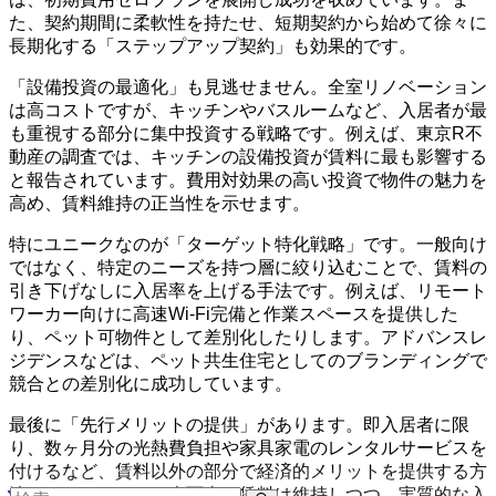
た、契約期間に柔軟性を持たせ、短期契約から始めて徐々に
長期化する「ステップアップ契約」も効果的です。
「設備投資の最適化」も見逃せません。全室リノベーション
は高コストですが、キッチンやバスルームなど、入居者が最
も重視する部分に集中投資する戦略です。例えば、東京R不
動産の調査では、キッチンの設備投資が賃料に最も影響する
と報告されています。費用対効果の高い投資で物件の魅力を
高め、賃料維持の正当性を示せます。
特にユニークなのが「ターゲット特化戦略」です。一般向け
ではなく、特定のニーズを持つ層に絞り込むことで、賃料の
引き下げなしに入居率を上げる手法です。例えば、リモート
ワーカー向けに高速Wi-Fi完備と作業スペースを提供した
り、ペット可物件として差別化したりします。アドバンスレ
ジデンスなどは、ペット共生住宅としてのブランディングで
競合との差別化に成功しています。
最後に「先行メリットの提供」があります。即入居者に限
り、数ヶ月分の光熱費負担や家具家電のレンタルサービスを
付けるなど、賃料以外の部分で経済的メリットを提供する方
法です。これにより表面上の賃料は維持しつつ、実質的な入