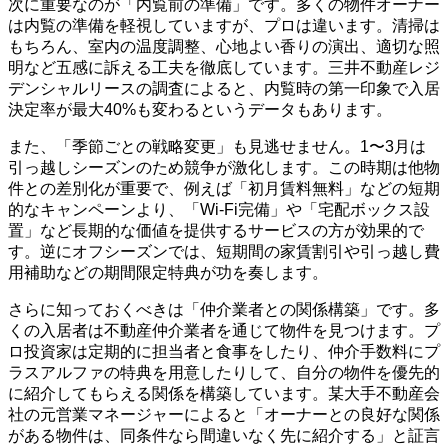
次に重要なのが「内覧前の準備」です。多くの物件オーナー
は内覧の準備を軽視していますが、プロは違います。清掃は
もちろん、室内の温度調整、心地よい香りの演出、適切な照
明など五感に訴える工夫を徹底しています。三井不動産レジ
デンシャルリースの調査によると、内覧時の第一印象で入居
決定率が最大40%も変わるというデータもあります。
また、「季節ごとの戦略変更」も見逃せません。1〜3月は
引っ越しシーズンのため競争が激化します。この時期は他物
件との差別化が重要で、例えば「初月賃料無料」などの短期
的なキャンペーンより、「Wi-Fi完備」や「宅配ボックス設
置」など長期的な価値を提供するサービスの方が効果的で
す。逆にオフシーズンでは、短期間の家賃割引や引っ越し費
用補助などの期間限定特典が功を奏します。
さらに知っておくべきは「仲介業者との関係構築」です。多
くの入居者は不動産仲介業者を通じて物件を見つけます。プ
ロ投資家は定期的に担当者と食事をしたり、仲介手数料にプ
ラスアルファの特典を用意したりして、自分の物件を優先的
に紹介してもらえる関係を構築しています。某大手不動産会
社の元営業マネージャーによると「オーナーとの良好な関係
がある物件は、同条件なら間違いなく先に紹介する」と証言