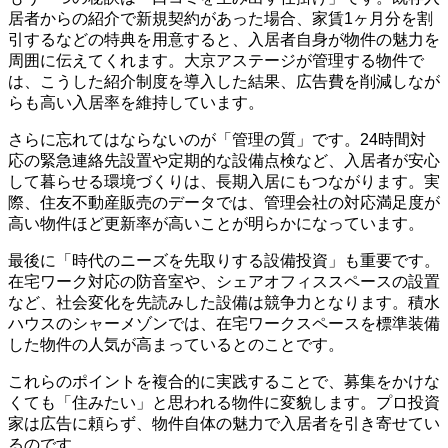
居者からの紹介で新規契約があった場合、家賃1ヶ月分を割
引するなどの特典を用意すると、入居者自身が物件の魅力を
周囲に伝えてくれます。大京アステージが管理する物件で
は、こうした紹介制度を導入した結果、広告費を削減しなが
らも高い入居率を維持しています。
さらに忘れてはならないのが「管理の質」です。24時間対
応の緊急連絡先設置や定期的な設備点検など、入居者が安心
して暮らせる環境づくりは、長期入居にもつながります。実
際、住友不動産販売のデータでは、管理会社の対応満足度が
高い物件ほど更新率が高いことが明らかになっています。
最後に「時代のニーズを先取りする設備投資」も重要です。
在宅ワーク対応の防音室や、シェアオフィススペースの設置
など、社会変化を先読みした設備は競争力となります。積水
ハウスのシャーメゾンでは、在宅ワークスペースを標準装備
した物件の人気が高まっているとのことです。
これらのポイントを複合的に実践することで、募集をかけな
くても「住みたい」と思われる物件に変貌します。プロ投資
家は広告に頼らず、物件自体の魅力で入居者を引き寄せてい
るのです。