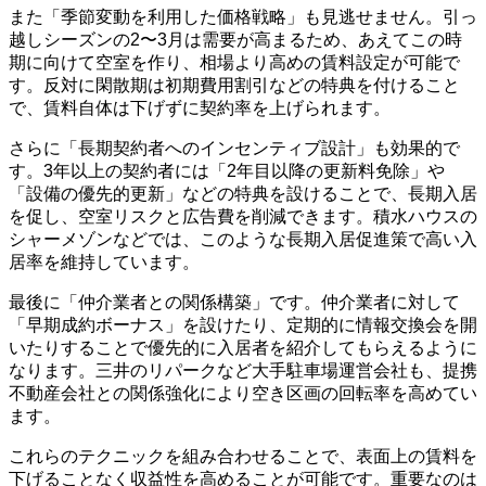
また「季節変動を利用した価格戦略」も見逃せません。引っ
越しシーズンの2〜3月は需要が高まるため、あえてこの時
期に向けて空室を作り、相場より高めの賃料設定が可能で
す。反対に閑散期は初期費用割引などの特典を付けること
で、賃料自体は下げずに契約率を上げられます。
さらに「長期契約者へのインセンティブ設計」も効果的で
す。3年以上の契約者には「2年目以降の更新料免除」や
「設備の優先的更新」などの特典を設けることで、長期入居
を促し、空室リスクと広告費を削減できます。積水ハウスの
シャーメゾンなどでは、このような長期入居促進策で高い入
居率を維持しています。
最後に「仲介業者との関係構築」です。仲介業者に対して
「早期成約ボーナス」を設けたり、定期的に情報交換会を開
いたりすることで優先的に入居者を紹介してもらえるように
なります。三井のリパークなど大手駐車場運営会社も、提携
不動産会社との関係強化により空き区画の回転率を高めてい
ます。
これらのテクニックを組み合わせることで、表面上の賃料を
下げることなく収益性を高めることが可能です。重要なのは