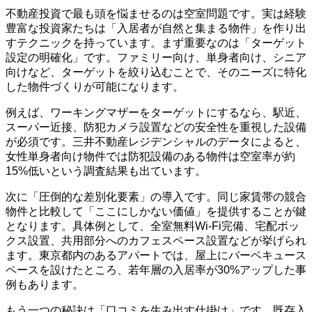
不動産投資で最も頭を悩ませるのは空室問題です。実は経験
豊富な投資家たちは「入居者が自然と集まる物件」を作り出
すテクニックを持っています。まず重要なのは「ターゲット
設定の明確化」です。ファミリー向け、単身者向け、シニア
向けなど、ターゲットを絞り込むことで、そのニーズに特化
した物件づくりが可能になります。
例えば、ワーキングマザーをターゲットにするなら、駅近、
スーパー近接、防犯カメラ設置などの安全性を重視した設備
が必須です。三井不動産レジデンシャルのデータによると、
女性単身者向け物件では防犯設備のある物件は空室率が約
15%低いという調査結果も出ています。
次に「圧倒的な差別化要素」の導入です。同じ家賃帯の競合
物件と比較して「ここにしかない価値」を提供することが鍵
となります。具体例として、全室無料Wi-Fi完備、宅配ボッ
クス設置、共用部分へのカフェスペース設置などが挙げられ
ます。東京都内のあるアパートでは、屋上にバーベキュース
ペースを設けたところ、若年層の入居率が30%アップした事
例もあります。
もう一つの秘訣は「口コミを生み出す仕掛け」です。既存入