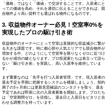
「価格」ではなく「価値」で交渉することです。入居者にと
っての価値を高め、それを適切に伝えることができれば、競
合物件より高い賃料でも選ばれる物件になるのです。
3. 収益物件オーナー必見！空室率0%を
実現したプロの駆け引き術
収益物件のオーナーにとって空室は直接的な収益減少に繋が
る大きな課題です。特に都心部や人気エリアでも競合物件が
増加する中、どのようにして空室率を限りなくゼロに近づけ
るかが成功の鍵となります。プロ投資家たちは表立って語ら
ない「駆け引き術」を実践し、高い入居率を維持していま
す。
まず重要なのは「先手を打つ入居者管理」です。現入居者の
退去予定を早期に把握するシステムを構築しましょう。契約
満了の3ヶ月前には更新意思確認のコンタクトを取り、退去
予定であれば即座に次の入居者募集を開始します。プロたち
は「空室期間ゼロ」を目指し、退去日と入居日をピタリと合
わせる調整力を持っています。