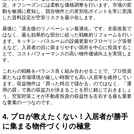
定、オフシーズンには柔軟な価格調整を行います。市場の変
動を敏感に察知し、競合物件との差別化ポイントを常に意識
した賃料設定が空室リスクを最小化します。
最後に「退去後のリノベーション最適化」です。全面改装で
はなく、最も効果的な部分に絞った戦略的リフォームを行い
ます。キッチン・バスルームの設備更新やフローリング張替
えなど、入居者の目に留まりやすい箇所を中心に投資するこ
とで、コストパフォーマンスの高い物件価値向上を実現しま
す。
これらの戦略をバランス良く組み合わせることで、プロ投資
家たちは市場環境が厳しい時期でも高い入居率を維持してい
ます。収益物件は「買った時点で儲かる」のではなく、「運
用の質」で真の収益力が決まることを肝に銘じておきましょ
う。空室対策こそが不動産投資の収益性を左右する最も重要
な要素の一つなのです。
4. プロが教えたくない！入居者が勝手
に集まる物件づくりの極意