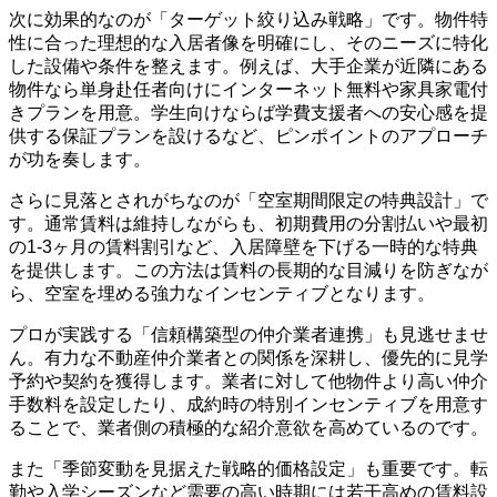
次に効果的なのが「ターゲット絞り込み戦略」です。物件特
性に合った理想的な入居者像を明確にし、そのニーズに特化
した設備や条件を整えます。例えば、大手企業が近隣にある
物件なら単身赴任者向けにインターネット無料や家具家電付
きプランを用意。学生向けならば学費支援者への安心感を提
供する保証プランを設けるなど、ピンポイントのアプローチ
が功を奏します。
さらに見落とされがちなのが「空室期間限定の特典設計」で
す。通常賃料は維持しながらも、初期費用の分割払いや最初
の1-3ヶ月の賃料割引など、入居障壁を下げる一時的な特典
を提供します。この方法は賃料の長期的な目減りを防ぎなが
ら、空室を埋める強力なインセンティブとなります。
プロが実践する「信頼構築型の仲介業者連携」も見逃せませ
ん。有力な不動産仲介業者との関係を深耕し、優先的に見学
予約や契約を獲得します。業者に対して他物件より高い仲介
手数料を設定したり、成約時の特別インセンティブを用意す
ることで、業者側の積極的な紹介意欲を高めているのです。
また「季節変動を見据えた戦略的価格設定」も重要です。転
勤や入学シーズンなど需要の高い時期には若干高めの賃料設