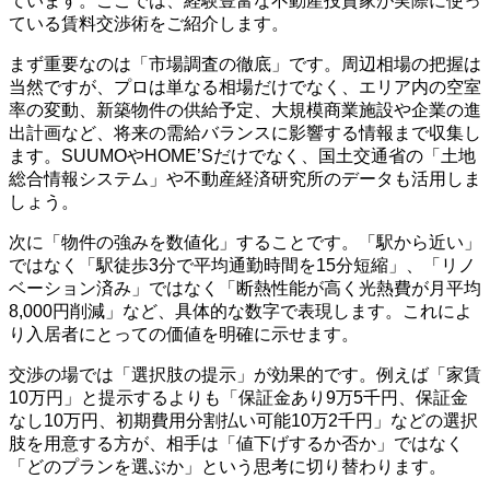
ています。ここでは、経験豊富な不動産投資家が実際に使っ
ている賃料交渉術をご紹介します。
まず重要なのは「市場調査の徹底」です。周辺相場の把握は
当然ですが、プロは単なる相場だけでなく、エリア内の空室
率の変動、新築物件の供給予定、大規模商業施設や企業の進
出計画など、将来の需給バランスに影響する情報まで収集し
ます。SUUMOやHOME’Sだけでなく、国土交通省の「土地
総合情報システム」や不動産経済研究所のデータも活用しま
しょう。
次に「物件の強みを数値化」することです。「駅から近い」
ではなく「駅徒歩3分で平均通勤時間を15分短縮」、「リノ
ベーション済み」ではなく「断熱性能が高く光熱費が月平均
8,000円削減」など、具体的な数字で表現します。これによ
り入居者にとっての価値を明確に示せます。
交渉の場では「選択肢の提示」が効果的です。例えば「家賃
10万円」と提示するよりも「保証金あり9万5千円、保証金
なし10万円、初期費用分割払い可能10万2千円」などの選択
肢を用意する方が、相手は「値下げするか否か」ではなく
「どのプランを選ぶか」という思考に切り替わります。