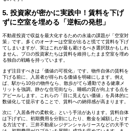
5. 投資家が密かに実践中！賃料を下げ
ずに空室を埋める「逆転の発想」
不動産投資で収益を最大化するための永遠の課題が「空室対
策」です。多くのオーナーは空室が出ると慌てて賃料を下げ
てしまいますが、実はこれが最も避けるべき選択肢かもしれ
ません。プロの投資家たちは賃料を維持したまま空室を埋め
る独自の戦略を持っています。
まず注目すべきは「価値の可視化」です。物件自体の賃料を
下げる前に、入居者が得られる価値を明確にします。例え
ば、駅から10分の物件なら、散歩がてら通勤できる健康メ
リットを強調。静かな住宅街なら、睡眠の質が向上する点を
アピールします。これらの「目に見えない価値」を具体的に
数値化して提示することで、賃料への納得感が高まります。
次に「入居条件の柔軟化」という手法があります。賃料自体
は下げずに、初期費用を分割にしたり、敷金を減額したりす
る方法です。三井不動産レジデンシャルリースなどの大手で
は、初期費用ゼロプランを展開し成功を収めています。ま