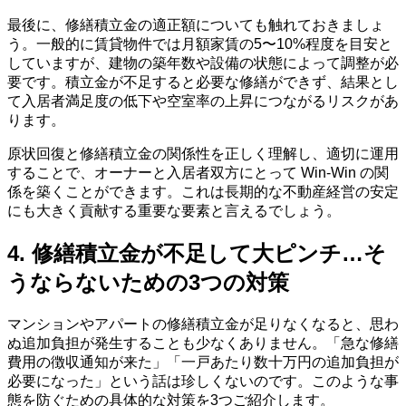
最後に、修繕積立金の適正額についても触れておきましょ
う。一般的に賃貸物件では月額家賃の5〜10%程度を目安と
していますが、建物の築年数や設備の状態によって調整が必
要です。積立金が不足すると必要な修繕ができず、結果とし
て入居者満足度の低下や空室率の上昇につながるリスクがあ
ります。
原状回復と修繕積立金の関係性を正しく理解し、適切に運用
することで、オーナーと入居者双方にとって Win-Win の関
係を築くことができます。これは長期的な不動産経営の安定
にも大きく貢献する重要な要素と言えるでしょう。
4. 修繕積立金が不足して大ピンチ…そ
うならないための3つの対策
マンションやアパートの修繕積立金が足りなくなると、思わ
ぬ追加負担が発生することも少なくありません。「急な修繕
費用の徴収通知が来た」「一戸あたり数十万円の追加負担が
必要になった」という話は珍しくないのです。このような事
態を防ぐための具体的な対策を3つご紹介します。