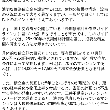
金の不足に悩んでいるというデータがあります。
適切な修繕積立金を設定するには、建物の規模や構造、設備
の状況によって大きく異なりますが、一般的な目安としては
以下のポイントを押さえておくべきです。
まず、国土交通省が公開している「長期修繕計画作成ガイド
ライン」に基づいた計算を行うことが重要です。このガイド
ラインでは、25〜30年の長期修繕計画を基に、必要な積立
額を算出する方法が示されています。
具体的な積立額の目安としては、専有面積1㎡あたり月額
200円〜250円程度が標準とされていますが、築年数や立地
条件によって変動します。例えば、70㎡のマンションであ
れば、月に14,000円〜17,500円の積立金が必要となる計算
です。
また、積立金の見直しは5年ごとに行うのが理想的です。建
物の経年劣化や物価上昇を考慮すると、当初の計画では不足
する事態が発生しやすいためです。三井不動産レジデンシャ
ルサービスの調査によると、適切な見直しを行っているマン
ションは大規模修繕時の追加徴収率が30%も低いというデー
タもあります。