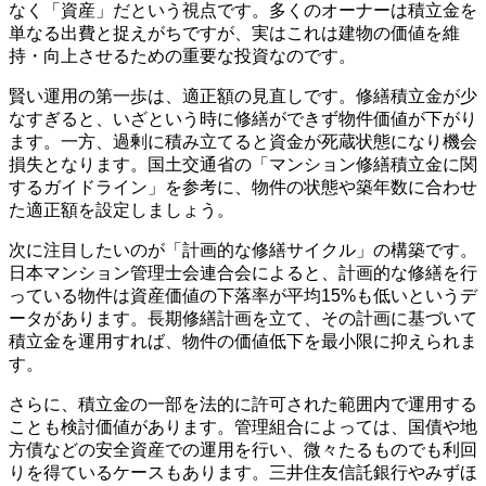
なく「資産」だという視点です。多くのオーナーは積立金を
単なる出費と捉えがちですが、実はこれは建物の価値を維
持・向上させるための重要な投資なのです。
賢い運用の第一歩は、適正額の見直しです。修繕積立金が少
なすぎると、いざという時に修繕ができず物件価値が下がり
ます。一方、過剰に積み立てると資金が死蔵状態になり機会
損失となります。国土交通省の「マンション修繕積立金に関
するガイドライン」を参考に、物件の状態や築年数に合わせ
た適正額を設定しましょう。
次に注目したいのが「計画的な修繕サイクル」の構築です。
日本マンション管理士会連合会によると、計画的な修繕を行
っている物件は資産価値の下落率が平均15%も低いというデ
ータがあります。長期修繕計画を立て、その計画に基づいて
積立金を運用すれば、物件の価値低下を最小限に抑えられま
す。
さらに、積立金の一部を法的に許可された範囲内で運用する
ことも検討価値があります。管理組合によっては、国債や地
方債などの安全資産での運用を行い、微々たるものでも利回
りを得ているケースもあります。三井住友信託銀行やみずほ