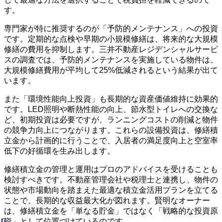
す。
専門家が特に推奨するのが「予防的メンテナンス」への投資
です。定期的な点検や早期の小規模修繕は、将来的な大規模
修繕の費用を抑制します。三井不動産レジデンシャルサービ
スの調査では、予防的メンテナンスを実施している物件は、
大規模修繕費用が平均して25%低減されるという結果が出て
います。
また「環境性能向上投資」も長期的な資産価値維持に効果的
です。LED照明や断熱性能の向上、節水型トイレへの交換な
ど、初期投資は必要ですが、ランニングコストの削減と物件
の競争力向上につながります。これらの設備投資は、修繕積
立金から計画的に行うことで、入居者の満足度向上と空室率
低下の好循環を生み出します。
修繕積立金の管理と運用はプロのアドバイスを受けることも
検討すべきです。不動産管理会社や税理士と連携し、物件の
状態や市場動向を踏まえた最適な積立金活用プランを立てる
ことで、長期的な収益最大化が図れます。賢明なオーナー
は、修繕積立金を「単なる貯金」ではなく「戦略的な投資原
資」として位置づけているのです。