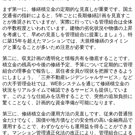
まず第一に、修繕積立金の定期的な見直しが重要です。国土
交通省の指針によると、5年ごとに長期修繕計画を見直すこ
とが推奨されていますが、実際に行っている管理組合は全体
の半数程度といわれています。建物の劣化状況や物価の上昇
を考慮して、早めの見直しを管理組合に提案しましょう。特
に築15年を超えたマンションでは、大規模修繕のタイミン
グと重なることが多いため注意が必要です。
第二に、収支計画の透明化と情報共有を徹底することです。
積立金の残高や今後の修繕予定、予算について定期的に管理
組合の理事会で報告し、居住者全員が現状を把握できるよう
にしましょう。「三井不動産レジデンシャルサービス」など
の大手管理会社では、WEBシステムを通じて修繕積立金の
状況をリアルタイムで確認できるサービスも提供していま
す。このような仕組みを活用することで、突然の追加負担に
驚くことなく、計画的な資金準備が可能になります。
第三に、修繕積立金の運用方法の見直しです。従来の普通預
金だけでなく、国債や地方債などの安全性の高い金融商品で
運用することで、わずかながらも運用益を得ることができま
す。マンション管理適正化法の改正により、管理組合による