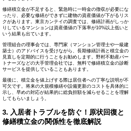
修繕積立金が不足すると、緊急時に一時金の徴収が必要にな
ったり、必要な修繕ができずに建物の資産価値が下がるリス
クがあります。東京カンテイの調査では、修繕計画がしっか
りしているマンションは資産価値の下落率が10%以上低いと
いう結果も出ています。
管理組合の理事会では、専門家（マンション管理士や一級建
築士）のアドバイスを受けながら、長期修繕計画と積立金の
見直しを定期的に行うことをお勧めします。野村不動産パー
トナーズなどの大手管理会社では、無料で修繕積立金の診断
サービスを提供していることもあります。
最後に、積立金を値上げする際は居住者への丁寧な説明が不
可欠です。将来の大規模修繕や設備更新のコストを具体的に
示し、早めの対応が結果的に総負担額を減らせることを理解
してもらいましょう。
3. 入居者トラブルを防ぐ！原状回復と
修繕積立金の関係性を徹底解説