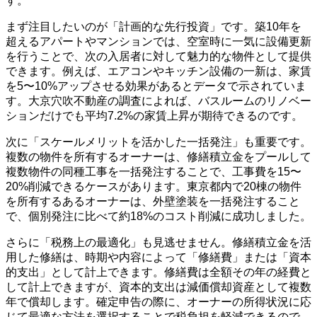
す。
まず注目したいのが「計画的な先行投資」です。築10年を
超えるアパートやマンションでは、空室時に一気に設備更新
を行うことで、次の入居者に対して魅力的な物件として提供
できます。例えば、エアコンやキッチン設備の一新は、家賃
を5〜10%アップさせる効果があるとデータで示されていま
す。大京穴吹不動産の調査によれば、バスルームのリノベー
ションだけでも平均7.2%の家賃上昇が期待できるのです。
次に「スケールメリットを活かした一括発注」も重要です。
複数の物件を所有するオーナーは、修繕積立金をプールして
複数物件の同種工事を一括発注することで、工事費を15〜
20%削減できるケースがあります。東京都内で20棟の物件
を所有するあるオーナーは、外壁塗装を一括発注すること
で、個別発注に比べて約18%のコスト削減に成功しました。
さらに「税務上の最適化」も見逃せません。修繕積立金を活
用した修繕は、時期や内容によって「修繕費」または「資本
的支出」として計上できます。修繕費は全額その年の経費と
して計上できますが、資本的支出は減価償却資産として複数
年で償却します。確定申告の際に、オーナーの所得状況に応
じて最適な方法を選択することで税負担を軽減できるので