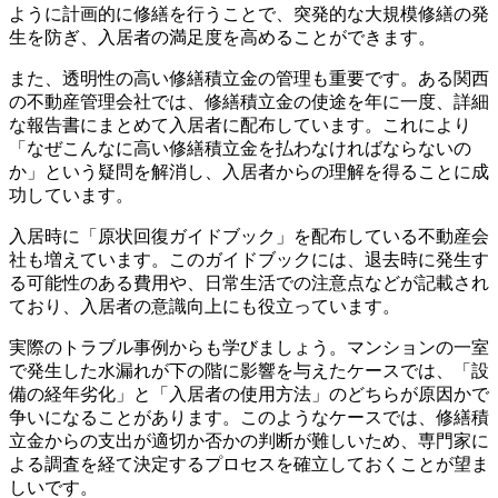
ように計画的に修繕を行うことで、突発的な大規模修繕の発
生を防ぎ、入居者の満足度を高めることができます。
また、透明性の高い修繕積立金の管理も重要です。ある関西
の不動産管理会社では、修繕積立金の使途を年に一度、詳細
な報告書にまとめて入居者に配布しています。これにより
「なぜこんなに高い修繕積立金を払わなければならないの
か」という疑問を解消し、入居者からの理解を得ることに成
功しています。
入居時に「原状回復ガイドブック」を配布している不動産会
社も増えています。このガイドブックには、退去時に発生す
る可能性のある費用や、日常生活での注意点などが記載され
ており、入居者の意識向上にも役立っています。
実際のトラブル事例からも学びましょう。マンションの一室
で発生した水漏れが下の階に影響を与えたケースでは、「設
備の経年劣化」と「入居者の使用方法」のどちらが原因かで
争いになることがあります。このようなケースでは、修繕積
立金からの支出が適切か否かの判断が難しいため、専門家に
よる調査を経て決定するプロセスを確立しておくことが望ま
しいです。