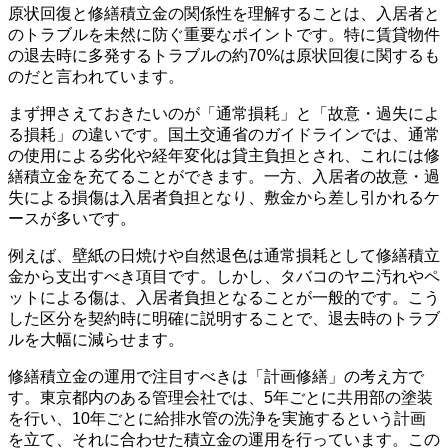
原状回復と修繕積立金の関係性を理解することは、入居者と
のトラブルを未然に防ぐ重要なポイントです。特に賃貸物件
の退去時に多発するトラブルの約70%は原状回復に関するも
のだと言われています。
まず押さえておきたいのが「通常損耗」と「故意・過失によ
る損耗」の違いです。国土交通省のガイドラインでは、通常
の使用による劣化や経年変化は貸主負担とされ、これには修
繕積立金を充てることができます。一方、入居者の故意・過
失による損傷は入居者負担となり、敷金から差し引かれるケ
ースが多いです。
例えば、壁紙の日焼けや自然退色は通常損耗として修繕積立
金から支出すべき項目です。しかし、タバコのヤニ汚れやペ
ットによる傷は、入居者負担となることが一般的です。こう
した区分を契約時に明確に説明することで、退去時のトラブ
ルを大幅に減らせます。
修繕積立金の運用で注目すべきは「計画修繕」の考え方で
す。東京都内のある管理会社では、5年ごとに共用部の塗装
を行い、10年ごとに給排水管の洗浄を実施するという計画
を立て、それに合わせた積立金の運用を行っています。この