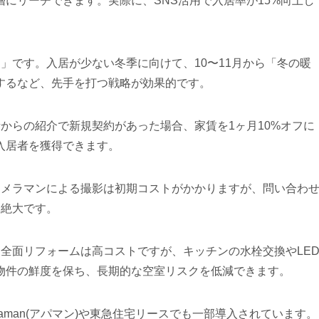
にリーチできます。実際に、SNS活用で入居率が15%向上し
」です。入居が少ない冬季に向けて、10〜11月から「冬の暖
するなど、先手を打つ戦略が効果的です。
からの紹介で新規契約があった場合、家賃を1ヶ月10%オフに
入居者を獲得できます。
カメラマンによる撮影は初期コストがかかりますが、問い合わ
は絶大です。
全面リフォームは高コストですが、キッチンの水栓交換やLE
物件の鮮度を保ち、長期的な空室リスクを低減できます。
man(アパマン)や東急住宅リースでも一部導入されています。