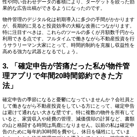
性や問い合わせデータの蓄積により、ターゲットを絞った効
果的な広告出稿ができるようになったのです。
物件管理のデジタル化は初期導入に多少の手間がかかります
が、長期的に見ると投資効率の大幅な改善につながります。
特に注目すべきは、これらのツールの多くが月額数千円から
利用できる点です。フルタイムで働きながら不動産投資を行
うサラリーマン大家にとって、時間的制約を克服し収益性を
高める強力な武器となるでしょう。
3. 「確定申告が苦痛だった私が物件管
理アプリで年間20時間節約できた方
法」
確定申告の季節になると憂鬱になっていませんか？会社員と
して働きながら不動産投資をしている方にとって、確定申告
は避けて通れない大きな壁です。特に複数の物件を所有して
いると、家賃収入や経費の管理、減価償却の計算など、書類
の山と格闘する時間は馬鹿になりません。以前の私は確定申
告のために毎年約30時間を費やし、休日を犠牲にしていま