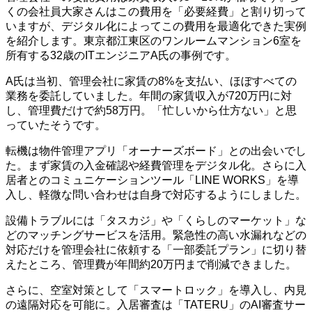
くの会社員大家さんはこの費用を「必要経費」と割り切って
いますが、デジタル化によってこの費用を最適化できた実例
を紹介します。東京都江東区のワンルームマンション6室を
所有する32歳のITエンジニアA氏の事例です。
A氏は当初、管理会社に家賃の8%を支払い、ほぼすべての
業務を委託していました。年間の家賃収入が720万円に対
し、管理費だけで約58万円。「忙しいから仕方ない」と思
っていたそうです。
転機は物件管理アプリ「オーナーズボード」との出会いでし
た。まず家賃の入金確認や経費管理をデジタル化。さらに入
居者とのコミュニケーションツール「LINE WORKS」を導
入し、軽微な問い合わせは自身で対応するようにしました。
設備トラブルには「タスカジ」や「くらしのマーケット」な
どのマッチングサービスを活用。緊急性の高い水漏れなどの
対応だけを管理会社に依頼する「一部委託プラン」に切り替
えたところ、管理費が年間約20万円まで削減できました。
さらに、空室対策として「スマートロック」を導入し、内見
の遠隔対応を可能に。入居審査は「TATERU」のAI審査サー