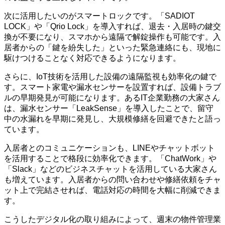
次に活用したいのがスマートロックです。「SADIOT
LOCK」や「Qrio Lock」を導入すれば、退去・入居時の鍵交
換が不要になり、スマホから遠隔で解錠操作も可能です。入
居者からの「鍵を紛失した」といった緊急連絡にも、現地に
駆けつけることなく対応できるようになります。
さらに、IoT技術を活用した設備の遠隔監視も効率化の鍵で
す。スマート家電や漏水センサーを設置すれば、設備トラブ
ルの早期発見が可能になります。あるIT企業勤務の大家さん
は、漏水センサー「LeakSense」を導入したことで、留守
中の水漏れを早期に発見し、大規模修繕を回避できたと語っ
ています。
入居者とのコミュニケーションも、LINEやチャットボット
を活用することで格段に効率化できます。「ChatWork」や
「Slack」などのビジネスチャットを活用している大家さん
も増えています。入居者からの問い合わせや修繕依頼をチャ
ット上で完結させれば、電話対応の時間を大幅に削減できま
す。
こうしたデジタル化の取り組みによって、週末の物件管理業