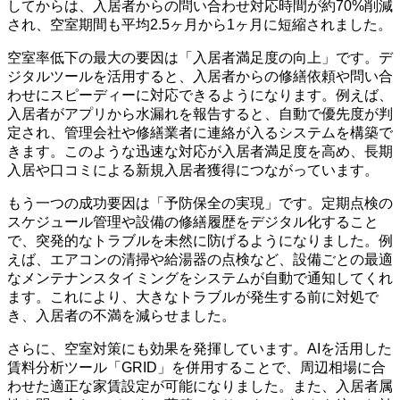
してからは、入居者からの問い合わせ対応時間が約70%削減
され、空室期間も平均2.5ヶ月から1ヶ月に短縮されました。
空室率低下の最大の要因は「入居者満足度の向上」です。デ
ジタルツールを活用すると、入居者からの修繕依頼や問い合
わせにスピーディーに対応できるようになります。例えば、
入居者がアプリから水漏れを報告すると、自動で優先度が判
定され、管理会社や修繕業者に連絡が入るシステムを構築で
きます。このような迅速な対応が入居者満足度を高め、長期
入居や口コミによる新規入居者獲得につながっています。
もう一つの成功要因は「予防保全の実現」です。定期点検の
スケジュール管理や設備の修繕履歴をデジタル化すること
で、突発的なトラブルを未然に防げるようになりました。例
えば、エアコンの清掃や給湯器の点検など、設備ごとの最適
なメンテナンスタイミングをシステムが自動で通知してくれ
ます。これにより、大きなトラブルが発生する前に対処で
き、入居者の不満を減らせました。
さらに、空室対策にも効果を発揮しています。AIを活用した
賃料分析ツール「GRID」を併用することで、周辺相場に合
わせた適正な家賃設定が可能になりました。また、入居者属