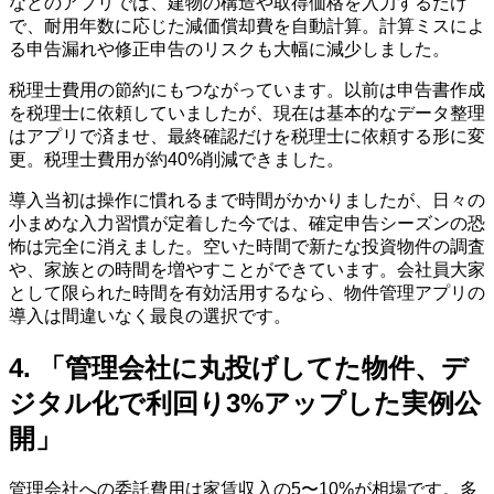
などのアプリでは、建物の構造や取得価格を入力するだけ
で、耐用年数に応じた減価償却費を自動計算。計算ミスによ
る申告漏れや修正申告のリスクも大幅に減少しました。
税理士費用の節約にもつながっています。以前は申告書作成
を税理士に依頼していましたが、現在は基本的なデータ整理
はアプリで済ませ、最終確認だけを税理士に依頼する形に変
更。税理士費用が約40%削減できました。
導入当初は操作に慣れるまで時間がかかりましたが、日々の
小まめな入力習慣が定着した今では、確定申告シーズンの恐
怖は完全に消えました。空いた時間で新たな投資物件の調査
や、家族との時間を増やすことができています。会社員大家
として限られた時間を有効活用するなら、物件管理アプリの
導入は間違いなく最良の選択です。
4. 「管理会社に丸投げしてた物件、デ
ジタル化で利回り3%アップした実例公
開」
管理会社への委託費用は家賃収入の5〜10%が相場です。多