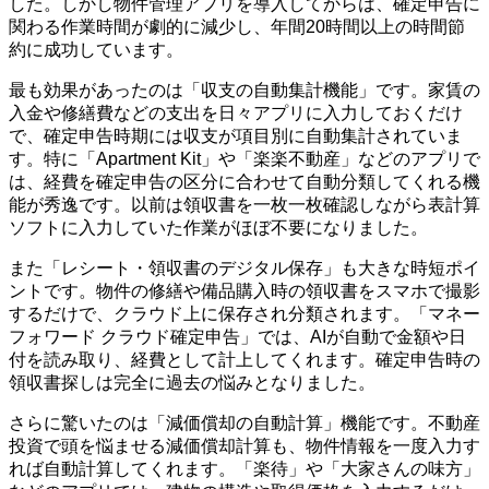
した。しかし物件管理アプリを導入してからは、確定申告に
関わる作業時間が劇的に減少し、年間20時間以上の時間節
約に成功しています。
最も効果があったのは「収支の自動集計機能」です。家賃の
入金や修繕費などの支出を日々アプリに入力しておくだけ
で、確定申告時期には収支が項目別に自動集計されていま
す。特に「Apartment Kit」や「楽楽不動産」などのアプリで
は、経費を確定申告の区分に合わせて自動分類してくれる機
能が秀逸です。以前は領収書を一枚一枚確認しながら表計算
ソフトに入力していた作業がほぼ不要になりました。
また「レシート・領収書のデジタル保存」も大きな時短ポイ
ントです。物件の修繕や備品購入時の領収書をスマホで撮影
するだけで、クラウド上に保存され分類されます。「マネー
フォワード クラウド確定申告」では、AIが自動で金額や日
付を読み取り、経費として計上してくれます。確定申告時の
領収書探しは完全に過去の悩みとなりました。
さらに驚いたのは「減価償却の自動計算」機能です。不動産
投資で頭を悩ませる減価償却計算も、物件情報を一度入力す
れば自動計算してくれます。「楽待」や「大家さんの味方」