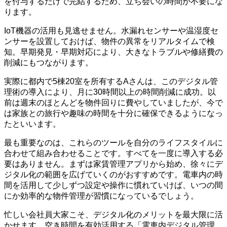
を付与するだけで完結するため、立ち会いの時間が不要にな
ります。
IoT機器の活用も見逃せません。水漏れセンサーや温湿度セ
ンサーを設置しておけば、物件の異常をリアルタイムで検
知。早期発見・早期対応により、大きなトラブルや修繕費の
削減にもつながります。
実際に都内で5棟20室を所有するAさんは、このデジタル管
理術の導入により、月に30時間以上の時間削減に成功。以
前は週末のほとんどを物件回りに費やしていましたが、今で
は家族との旅行や趣味の時間を十分に確保できるようになっ
たといいます。
最も重要なのは、これらのツールを自分のライフスタイルに
合わせて組み合わせることです。すべてを一度に導入する必
要はありません。まずは家賃管理アプリから始め、徐々にデ
ジタル化の範囲を広げていくのがおすすめです。電車内の時
間を活用して少しずつ設定や操作に慣れていけば、いつの間
にか効率的な物件管理が習慣になっているでしょう。
忙しい会社員大家こそ、デジタル化のメリットを最大限に活
かせます。空き時間を有効活用する「電車内デジタル管理