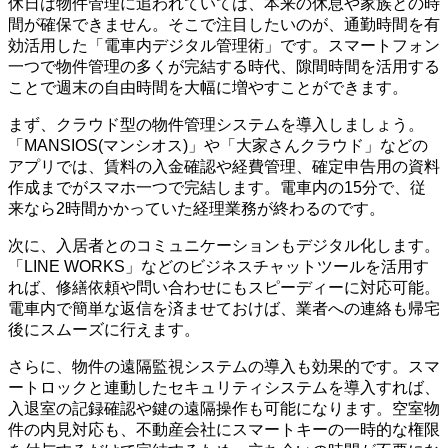
休日は物件管理に追われていては、本来の休息や家族との時
間が確保できません。そこで注目したいのが、通勤時間を有
効活用した「電車内デジタル管理術」です。スマートフォン
一つで物件管理の多くが完結する時代、隙間時間を活用する
ことで週末の自由時間を大幅に増やすことができます。
まず、クラウド型の物件管理システムを導入しましょう。
「MANSIOS(マンシオス)」や「大家さんクラウド」などの
アプリでは、賃料の入金確認や経費管理、確定申告用の資料
作成までがスマホ一つで完結します。電車内の15分で、従
来なら2時間かかっていた経理業務が終わるのです。
次に、入居者とのコミュニケーションもデジタル化します。
「LINE WORKS」などのビジネスチャットツールを活用す
れば、修繕依頼や問い合わせにもスピーディーに対応可能。
電車内で簡単な返信を済ませておけば、業者への連絡も帰宅
後にスムーズに行えます。
さらに、物件の遠隔監視システムの導入も効果的です。スマ
ートロックと連動したセキュリティシステムを導入すれば、
入退室の記録確認や鍵の遠隔操作も可能になります。空室物
件の内見対応も、不動産会社にスマートキーの一時的な権限