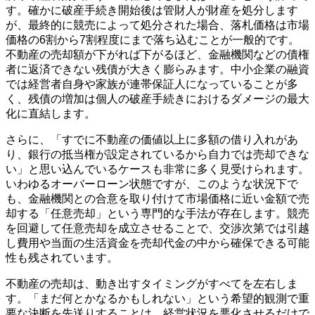
す。確かに破産手続き開始後は管財人が財産を処分します
が、最終的に競売によって処分された場合、落札価格は市場
価格の6割から7割程度にまで落ち込むことが一般的です。
不動産の売却額が下がれば下がるほど、金融機関などの債権
者に返済できない残債が大きく膨らみます。中小企業の融資
では経営者自身や家族が連帯保証人になっていることが多
く、残債の増加は個人の破産手続きにおけるダメージの最大
化に直結します。
さらに、「すでに不動産の価値以上に多額の借り入れがあ
り、銀行の抵当権が設定されているから自力では売却できな
い」と思い込んでいるケースも非常に多く見受けられます。
いわゆるオーバーローン状態ですが、このような状況下で
も、金融機関との合意を取り付けて市場価格に近い金額で売
却する「任意売却」という専門的な手法が存在します。競売
を回避して任意売却を成立させることで、交渉次第では引越
し費用や当面の生活資金を売却代金の中から確保できる可能
性も残されています。
不動産の売却は、動き出すタイミングがすべてを左右しま
す。「まだ何とかなるかもしれない」という希望的観測で重
要な決断を先送りすることは、経営状況を悪化させるだけで