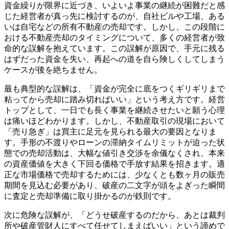
資金繰りが限界に近づき、いよいよ事業の継続が困難だと感
じた経営者が真っ先に検討するのが、自社ビルや工場、ある
いは自宅などの所有不動産の売却です。しかし、この段階に
おける不動産売却のタイミングについて、多くの経営者が致
命的な誤解を抱えています。この誤解が原因で、手元に残る
はずだった資金を失い、再起への道を自ら険しくしてしまう
ケースが後を絶ちません。
最も典型的な誤解は、「資金が完全に底をつくギリギリまで
粘ってから売却に踏み切ればいい」という考え方です。経営
トップとして、一日でも長く事業を継続させたいと願う心理
は痛いほどわかります。しかし、不動産取引の現場において
「売り急ぎ」は買主に足元を見られる最大の要因となりま
す。手形の不渡りやローンの滞納タイムリミットが迫った状
態での売却活動は、大幅な値引き交渉を余儀なくされ、本来
の資産価値を大きく下回る価格で手放す結果を招きます。適
正な市場価格で売却するためには、少なくとも数ヶ月の販売
期間を見込む必要があり、破産の二文字が頭をよぎった瞬間
に査定と売却準備に取り掛かるのが鉄則です。
次に危険な誤解が、「どうせ破産するのだから、あとは裁判
所や破産管財人にすべて任せてしまえばいい」という諦めで