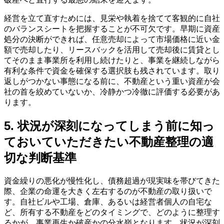
経営を立て直すためには、見栄や執着を捨てて客観的に自社
のバランスシートを把握することが不可欠です。早期に資産
処分の決断ができれば、任意売却によって市場価格に近い金
額で売却したり、リースバックを活用して売却後に賃貸とし
てそのまま事業所を利用し続けたりと、事業を継続しながら
有利な条件で資金を確保する選択肢も残されています。取り
返しがつかない事態になる前に、不動産という重い資産が会
社の首を絞めていないか、冷静かつ冷徹に評価する必要があ
ります。
5. 状況が深刻になってしまう前に知っ
ておいていただきたい不動産整理の適
切な判断基準
資金繰りの悪化が慢性化し、債務超過が現実味を帯びてきた
際、企業の命運を大きく左右するのが不動産の取り扱いで
す。自社ビルや工場、倉庫、あるいは経営者個人の自宅な
ど、所有する不動産をどのタイミングで、どのように整理す
るかが、事業再生か破産かの分水嶺となります。状況が深刻