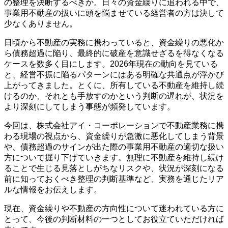
の整理を決断するべきか。日々の資金繰りに追われる中で、
事業用不動産の扱いに頭を悩ませている経営者の方は決して
少なくありません。
日頃から不動産の実務に携わっていると、資金繰りの悪化か
ら債務超過に陥り、最終的に破産を意識せざるを得なくなる
ケースを数多く目にします。2026年現在の動向を見ている
と、経営不振に陥るパターンにはある明確な共通点が浮かび
上がってきました。とくに、所有している不動産を維持し続
けるのか、それとも手放すのかという判断の遅れが、状況を
より深刻にしてしまう事態が頻発しています。
今回は、株式会社アイ・コーポレーションで不動産業務に携
わる現場の視点から、資金繰りが急激に悪化してしまう背景
や、債務超過のサインが出た際の事業用不動産の適切な扱い
方について掘り下げていきます。無理に不動産を維持し続け
ることで生じる見落としがちなリスクや、状況が深刻になる
前に知っておくべき整理の判断基準など、実務を通じたリア
ルな情報をお伝えします。
現在、資金繰りや不動産の方向性について迷われている方に
とって、今後の判断材料の一つとしてお役立ていただければ