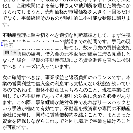
化し、金融機関による差し押さえや裁判所を通じた競売にか
けられてしまうと、売却価格が市場価格を大きく下回るだけ
でなく、事業継続そのものが物理的に不可能な状態に陥りま
す。
不動産整理に踏み切るべき適切な判断基準として、まず注視
すべきはキャッシュフローの枯渇までの期間です。手元の現
預金と今後の入金予定を合わせても、数ヶ月先の買掛金支払
閉じる
いや従業員の給与、借入金の元本返済が確実に滞る見通しと
なった場合、早期の不動産売却による資金調達を直ちに検討
すべきフェーズに入っています。
次に確認すべきは、事業収益と返済負担のバランスです。本
業の営業利益で借入金の利息すら支払えない状態が続いてい
るのであれば、遊休不動産はもちろんのこと、現在事業に使
用している不動産であっても整理の対象に含める必要があり
ます。この際、事業継続が絶対条件であればリースバックと
いう手法が極めて有効です。不動産を投資家や専門の不動産
会社に売却し、同時に賃貸借契約を結ぶことで、まとまった
資金を確保しながらこれまでと同じ場所で事業を続けること
が可能です。