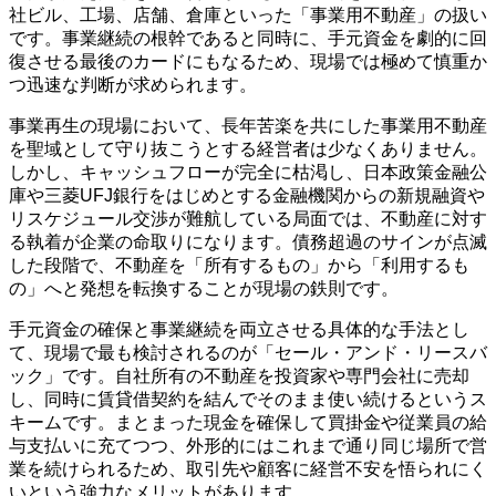
社ビル、工場、店舗、倉庫といった「事業用不動産」の扱い
です。事業継続の根幹であると同時に、手元資金を劇的に回
復させる最後のカードにもなるため、現場では極めて慎重か
つ迅速な判断が求められます。
事業再生の現場において、長年苦楽を共にした事業用不動産
を聖域として守り抜こうとする経営者は少なくありません。
しかし、キャッシュフローが完全に枯渇し、日本政策金融公
庫や三菱UFJ銀行をはじめとする金融機関からの新規融資や
リスケジュール交渉が難航している局面では、不動産に対す
る執着が企業の命取りになります。債務超過のサインが点滅
した段階で、不動産を「所有するもの」から「利用するも
の」へと発想を転換することが現場の鉄則です。
手元資金の確保と事業継続を両立させる具体的な手法とし
て、現場で最も検討されるのが「セール・アンド・リースバ
ック」です。自社所有の不動産を投資家や専門会社に売却
し、同時に賃貸借契約を結んでそのまま使い続けるというス
キームです。まとまった現金を確保して買掛金や従業員の給
与支払いに充てつつ、外形的にはこれまで通り同じ場所で営
業を続けられるため、取引先や顧客に経営不安を悟られにく
いという強力なメリットがあります。