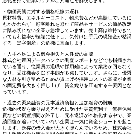
悪化を招く企業のリアルな共通点を解説します。
・物価高騰に対する価格転嫁の遅れ
原材料費、エネルギーコスト、物流費などが高騰しているに
もかかわらず、顧客離れを恐れて商品やサービスの価格改定
に踏み切れない企業が急増しています。売上高は維持できて
いても利益率が極端に低下し、気付けば手元の現預金が枯渇
する「黒字倒産」の危機に直面します。
・人手不足による機会損失と人件費の高騰
株式会社帝国データバンクの調査レポートなどでも指摘され
ている通り、従業員の退職や採用難によって業務が回らなく
なり、受注機会を逃す事態が多発しています。さらに、優秀
な人材を引き留めるための賃上げや採用コストの高騰が企業
の固定費を大きく押し上げ、資金繰りを圧迫する主要因とな
っています。
・過去の緊急融資の元本返済負担と追加融資の難航
危機的状況を乗り越えるために受けた実質無利子・無担保融
資などの据置期間が終了し、元本返済が本格化する中で、業
績回復が追いついていない企業は一気に資金ショートを起こ
します。既存の借入金が大きく膨らんでいるため、株式会社