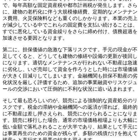
で、毎年高額な固定資産税や都市計画税が発生します。さら
に、建物の老朽化に伴う大規模修繕費、定期的なメンテナン
ス費用、火災保険料なども重くのしかかります。本業の売上
が減少している中でこれらの固定費を支払い続けることは、
すでに悪化している資金繰りをさらに締め付け、債務超過を
加速させる要因となります。
第二に、担保価値の急激な下落リスクです。手元の現金が不
足してくると、どうしても建物の修繕や設備の更新が後回し
になります。適切なメンテナンスが行われない不動産は急速
に劣化し、いざ売却して資金を作ろうとした時には市場価値
が大きく目減りしてしまいます。金融機関も担保不動産の劣
化状況を厳しく評価するため、追加の事業融資やリスケジュ
ールの交渉において圧倒的に不利な状況に追い込まれます。
そして最も恐ろしいのが、競売による強制的な資産処分のリ
スクです。税金の滞納や金融機関への返済が滞れば、最終的
に不動産は差し押さえられ、競売にかけられることになりま
す。競売に移行した場合、通常の市場価格相場よりも大幅に
低い金額で落札されることが大半であり、結果として手元に
は事業再生のための資金が残らず、多額の残債だけを抱えて
破産へと直行する最悪の結末を迎えます。