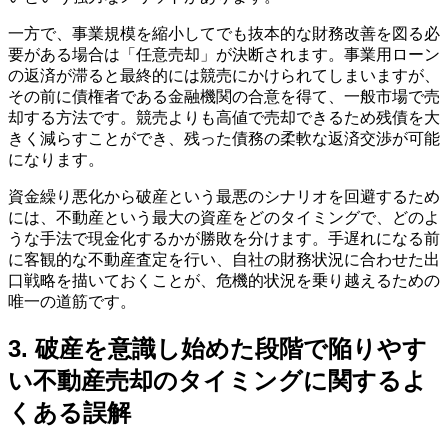
一方で、事業規模を縮小してでも抜本的な財務改善を図る必
要がある場合は「任意売却」が決断されます。事業用ローン
の返済が滞ると最終的には競売にかけられてしまいますが、
その前に債権者である金融機関の合意を得て、一般市場で売
却する方法です。競売よりも高値で売却できるため残債を大
きく減らすことができ、残った債務の柔軟な返済交渉が可能
になります。
資金繰り悪化から破産という最悪のシナリオを回避するため
には、不動産という最大の資産をどのタイミングで、どのよ
うな手法で現金化するかが勝敗を分けます。手遅れになる前
に客観的な不動産査定を行い、自社の財務状況に合わせた出
口戦略を描いておくことが、危機的状況を乗り越えるための
唯一の道筋です。
3. 破産を意識し始めた段階で陥りやす
い不動産売却のタイミングに関するよ
くある誤解