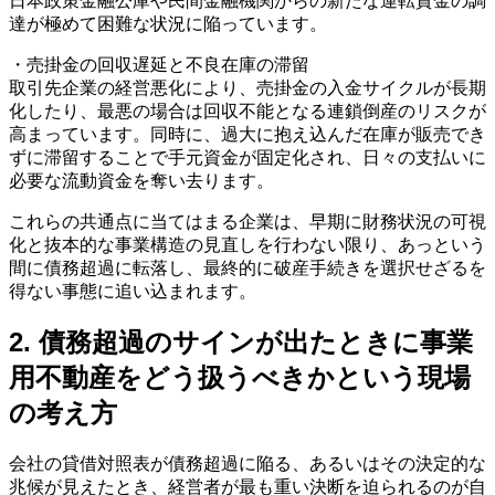
日本政策金融公庫や民間金融機関からの新たな運転資金の調
達が極めて困難な状況に陥っています。
・売掛金の回収遅延と不良在庫の滞留
取引先企業の経営悪化により、売掛金の入金サイクルが長期
化したり、最悪の場合は回収不能となる連鎖倒産のリスクが
高まっています。同時に、過大に抱え込んだ在庫が販売でき
ずに滞留することで手元資金が固定化され、日々の支払いに
必要な流動資金を奪い去ります。
これらの共通点に当てはまる企業は、早期に財務状況の可視
化と抜本的な事業構造の見直しを行わない限り、あっという
間に債務超過に転落し、最終的に破産手続きを選択せざるを
得ない事態に追い込まれます。
2. 債務超過のサインが出たときに事業
用不動産をどう扱うべきかという現場
の考え方
会社の貸借対照表が債務超過に陥る、あるいはその決定的な
兆候が見えたとき、経営者が最も重い決断を迫られるのが自