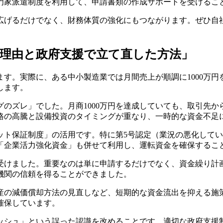
門家派遣制度を利用して、申請書類の作成サポートを受けるこ
広げるだけでなく、財務体質の強化にもつながります。ぜひ自
した理由と政府支援で立て直した方法」
得ます。実際に、ある中小製造業では月間売上が順調に1000万
します。
のズレ」でした。月商1000万円を達成していても、取引先から
格の高騰と設備投資のタイミングが重なり、一時的な資金不足
ト保証制度」の活用です。特に第5号認定（業況の悪化している
「企業活力強化資金」も併せて利用し、運転資金を確保するこ
受けました。重要なのは単に申請するだけでなく、資金繰り計
機関の信頼を得ることができました。
産の減価償却方法の見直しなど、短期的な資金流出を抑える施
確保しています。
ャッシュ」という誤った認識を改めることです。適切な政府支