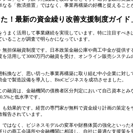
単なる「救済措置」ではなく、事業再構築の好機と捉えること
使った！最新の資金繰り改善支援制度ガイド
をうまく活用して事業継続を実現しています。特に注目すべき
ていることが調査で明らかになっています。
・無担保融資制度です。日本政策金融公庫や商工中金が提供す
を活用して3000万円の融資を受け、オンライン販売システム
態転換など、思い切った事業再構築に取り組む中小企業に対し
金で製造設備を導入し、BtoCビジネスを成功させました。
この融資は、金融機関の債務者区分判定において自己資本とみ
.5%と低水準です。
」も効果的です。経営の専門家が無料で資金繰り計画の策定を
数報告されています。
」ではなく、ビジネスモデルの変革や財務体質の強化といった
寄りの商工会議所や金融機関に相談し、自社に最適な支援策を