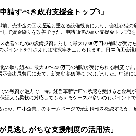
ぐ申請すべき政府支援金トップ3」
以前、売掛金の回収遅延と重なる設備投資により、会社存続の
用して資金繰りを改善できた、申請価値の高い支援金トップ3
改善のための設備投資に対して最大1,000万円の補助が受け
成のポイントを押さえれば採択率を上げられます。日本商工会
化の取り組みに最大50〜200万円の補助が受けられる制度で
展示会出展費用に充て、新規顧客獲得につなげました。申請に
での融資が魅力で、特に経営革新計画の承認を受けると金利が0
や保証人も柔軟に対応してもらえるケースが多いのもポイント
るため、中小企業庁のホームページで最新情報を確認するか、
業が見逃しがちな支援制度の活用法」