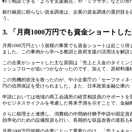
料で相談できる「よろず支援拠点」や「ミラサポ」などの専
銀行融資に頼らない資金調達は、企業の資金調達の選択肢を
う。
3. 「月商1000万円でも資金ショート
月商1000万円という規模の事業でも資金ショートは起こり
ました。この事例から学べる教訓と政府支援の活用法を解説
この企業がショートした主な原因は「売上と入金のタイミング
ッシュフローが追いつかなかったのです。加えて、原材料価
この危機的状況を救ったのが、中小企業庁の「セーフティネッ
円の信用保証を受けられました。また、日本政策金融公庫の
申請においては地域の商工会議所の経営相談員のサポートを
やビジネスサイクルを考慮した将来予測を示すことで、金融
さらに税理士と連携し、消費税の中間納付猶予申請や固定資
効率化のための設備投資も行い、長期的な収益改善の道筋も
月商1000万円規模の企業にとって重要なのは、「売上＝キ