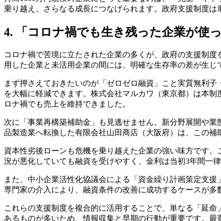
乗り越え、さらなる成長につなげられます。政府支援制度は
4. 「コロナ禍でも生き残った企業が
コロナ禍で苦境に立たされた企業の多くが、政府の支援制度
用した企業と未活用企業の間には、明確な生存率の差が生じ
まず押さえておきたいのが「ゼロゼロ融資」こと実質無利子
を大幅に軽減できます。株式会社マルカワ（東京都）は本制度
ロナ禍でも売上を維持できました。
次に「事業再構築補助金」も見逃せません。新分野展開や業
品製造業へ転換した有限会社山田商店（大阪府）は、この補助
資本性劣後ローンも危機を乗り越えた企業の強い味方です。
況が悪化していても融資を受けやすく、金利は当初3年間一律0
また、中小企業活性化協議会による「資金繰り計画策定支援
専門家の介入により、融資条件の改善に成功するケースが多
これらの支援制度を複合的に活用することで、単なる「延命
あるものが多いため、情報収集と早期の行動が重要です。最