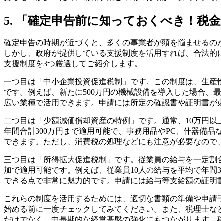
5. 「確定申告前に知っておくべき！税
確定申告の時期が近づくと、多くの事業者が頭を悩ませるの
しかし、政府が提供している支援制度を活用すれば、合法的
支援制度を3つ厳選してご紹介します。
一つ目は「中小企業投資促進税制」です。この制度は、生産性
です。例えば、新たに500万円の機械設備を導入した場合、
広い業種で活用できます。申請には所定の確認書や証明書が
二つ目は「少額減価償却資産の特例」です。通常、10万円以
年間合計300万円まで適用可能で、事務用品やPC、什器備
できます。ただし、消費税の処理などにも注意が必要なので
三つ目は「所得拡大促進税制」です。従業員の給与を一定割合
加で適用可能です。例えば、従業員10人の給与を平均で年間
できる点で非常に魅力的です。申請には給与等支給額の証明
これらの制度を活用するためには、適切な書類の準備や申請
始める前に一度チェックしてみてください。また、税理士な
だけでなく、中長期的な経営基盤の強化にもつながります。