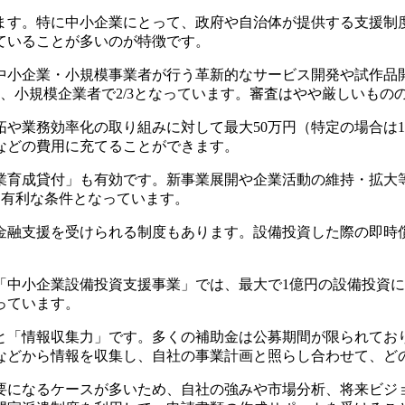
ます。特に中小企業にとって、政府や自治体が提供する支援制
ていることが多いのが特徴です。
中小企業・小規模事業者が行う革新的なサービス開発や試作品
1/2、小規模企業者で2/3となっています。審査はやや厳しいも
や業務効率化の取り組みに対して最大50万円（特定の場合は1
などの費用に充てることができます。
業育成貸付」も有効です。新事業展開や企業活動の維持・拡大
に有利な条件となっています。
金融支援を受けられる制度もあります。設備投資した際の即時
中小企業設備投資支援事業」では、最大で1億円の設備投資に対
っています。
と「情報収集力」です。多くの補助金は公募期間が限られてお
などから情報を収集し、自社の事業計画と照らし合わせて、ど
要になるケースが多いため、自社の強みや市場分析、将来ビジ