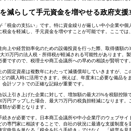
金を減らして手元資金を増やせる政府支援
が「税金の支払い」です。特に資金繰りが厳しい中小企業や個
に税金を軽減し、手元資金を増やすことが可能です。ここでは
向上や経営効率化のための設備投資を行った際、取得価額の3
最大35万円の法人税・所得税が軽減される可能性があります。
必要ですので、税理士や商工会議所への早めの相談が賢明です
上の固定資産は複数年にわたって減価償却していきますが、こ
品などの購入時に活用できます。例えば、年度末に必要な備品を
、会計ソフトでの正確な記録が重要です。
以上引き上げた企業に対して、増加額の最大25%を税額控除で
30万円アップした場合、最大75万円の税負担軽減になります
書類が必要となります。
手続きが必要です。日本商工会議所や中小企業庁のウェブサイ
どの専門家に相談することで、自社の状況に最適な支援制度を
確定申告を単なる「税金を払う手続き」ではなく、「経営を見