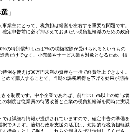
3選」
人事業主にとって、税負担は経営を左右する重要な問題です。
、確定申告前に必ず押さえておきたい税負担軽減のための政府
0%の特別償却または7%の税額控除が受けられるというもの
製造業だけでなく、小売業やサービス業も対象となるため、幅
。
の特例を使えば30万円未満の資産を一括で経費計上できます。
まとめて購入することで、当期の課税所得を下げる効果が期待
きる制度です。中小企業であれば、前年比1.5%以上の給与増
。この制度は従業員の待遇改善と企業の税負担軽減を同時に実現
トでは詳細な情報が提供されていますので、確定申告の準備を
選択できます。適切な政府支援の活用は、短期的な税負担軽減
直す機会」として捉え、これらの制度をぜひ活用してくださ