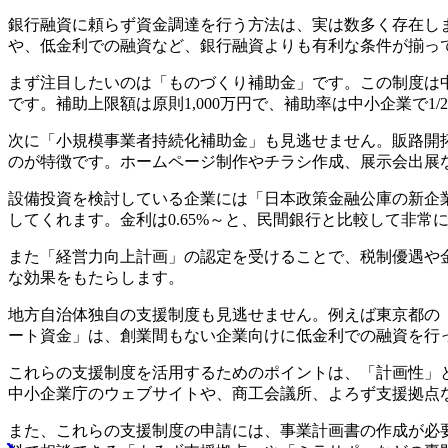
銀行融資に頼らず資金調達を行う方法は、実は数多く存在し
や、低金利での融資など、銀行融資よりも有利な条件が揃っ
まず注目したいのは「ものづくり補助金」です。この制度は
です。補助上限額は原則1,000万円で、補助率は中小企業で
次に「小規模事業者持続化補助金」も見逃せません。販路開拓
のが特徴です。ホームページ制作やチラシ作成、展示会出展
設備投資を検討している企業には「日本政策金融公庫の新企
してくれます。金利は0.65%～と、民間銀行と比較して非常
また「経営力向上計画」の認定を受けることで、税制優遇や
な効果をもたらします。
地方自治体独自の支援制度も見逃せません。例えば東京都の「
ート資金」は、創業間もない企業向けに低金利での融資を行
これらの支援制度を活用するためのポイントは、「計画性」
中小企業庁のウェブサイトや、商工会議所、よろず支援拠点
また、これらの支援制度の申請には、事業計画書の作成が必