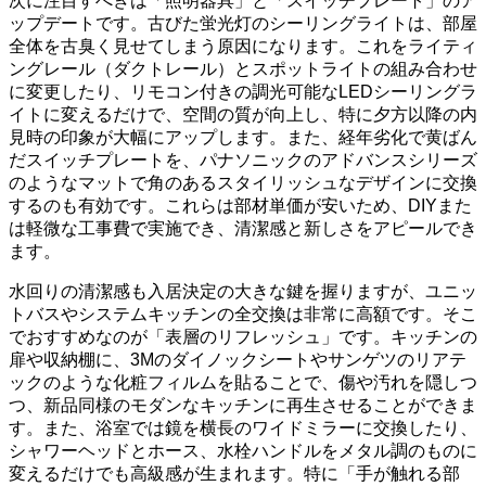
次に注目すべきは「照明器具」と「スイッチプレート」のア
ップデートです。古びた蛍光灯のシーリングライトは、部屋
全体を古臭く見せてしまう原因になります。これをライティ
ングレール（ダクトレール）とスポットライトの組み合わせ
に変更したり、リモコン付きの調光可能なLEDシーリングラ
イトに変えるだけで、空間の質が向上し、特に夕方以降の内
見時の印象が大幅にアップします。また、経年劣化で黄ばん
だスイッチプレートを、パナソニックのアドバンスシリーズ
のようなマットで角のあるスタイリッシュなデザインに交換
するのも有効です。これらは部材単価が安いため、DIYまた
は軽微な工事費で実施でき、清潔感と新しさをアピールでき
ます。
水回りの清潔感も入居決定の大きな鍵を握りますが、ユニッ
トバスやシステムキッチンの全交換は非常に高額です。そこ
でおすすめなのが「表層のリフレッシュ」です。キッチンの
扉や収納棚に、3Mのダイノックシートやサンゲツのリアテ
ックのような化粧フィルムを貼ることで、傷や汚れを隠しつ
つ、新品同様のモダンなキッチンに再生させることができま
す。また、浴室では鏡を横長のワイドミラーに交換したり、
シャワーヘッドとホース、水栓ハンドルをメタル調のものに
変えるだけでも高級感が生まれます。特に「手が触れる部