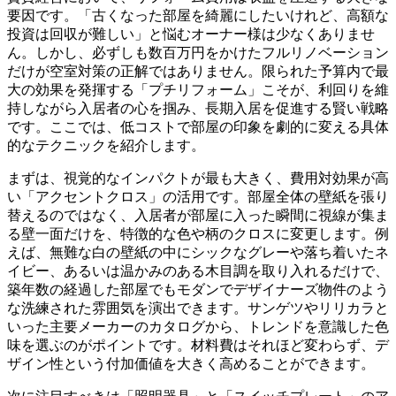
要因です。「古くなった部屋を綺麗にしたいけれど、高額な
投資は回収が難しい」と悩むオーナー様は少なくありませ
ん。しかし、必ずしも数百万円をかけたフルリノベーション
だけが空室対策の正解ではありません。限られた予算内で最
大の効果を発揮する「プチリフォーム」こそが、利回りを維
持しながら入居者の心を掴み、長期入居を促進する賢い戦略
です。ここでは、低コストで部屋の印象を劇的に変える具体
的なテクニックを紹介します。
まずは、視覚的なインパクトが最も大きく、費用対効果が高
い「アクセントクロス」の活用です。部屋全体の壁紙を張り
替えるのではなく、入居者が部屋に入った瞬間に視線が集ま
る壁一面だけを、特徴的な色や柄のクロスに変更します。例
えば、無難な白の壁紙の中にシックなグレーや落ち着いたネ
イビー、あるいは温かみのある木目調を取り入れるだけで、
築年数の経過した部屋でもモダンでデザイナーズ物件のよう
な洗練された雰囲気を演出できます。サンゲツやリリカラと
いった主要メーカーのカタログから、トレンドを意識した色
味を選ぶのがポイントです。材料費はそれほど変わらず、デ
ザイン性という付加価値を大きく高めることができます。