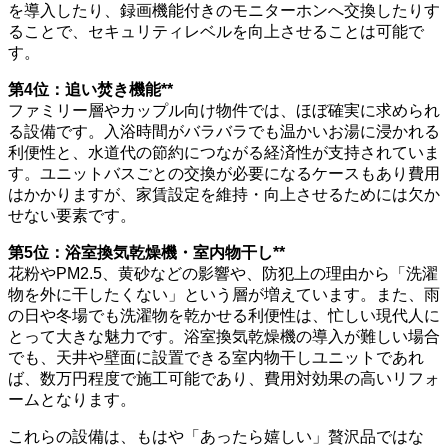
を導入したり、録画機能付きのモニターホンへ交換したりす
ることで、セキュリティレベルを向上させることは可能で
す。
第4位：追い焚き機能**
ファミリー層やカップル向け物件では、ほぼ確実に求められ
る設備です。入浴時間がバラバラでも温かいお湯に浸かれる
利便性と、水道代の節約につながる経済性が支持されていま
す。ユニットバスごとの交換が必要になるケースもあり費用
はかかりますが、家賃設定を維持・向上させるためには欠か
せない要素です。
第5位：浴室換気乾燥機・室内物干し**
花粉やPM2.5、黄砂などの影響や、防犯上の理由から「洗濯
物を外に干したくない」という層が増えています。また、雨
の日や冬場でも洗濯物を乾かせる利便性は、忙しい現代人に
とって大きな魅力です。浴室換気乾燥機の導入が難しい場合
でも、天井や壁面に設置できる室内物干しユニットであれ
ば、数万円程度で施工可能であり、費用対効果の高いリフォ
ームとなります。
これらの設備は、もはや「あったら嬉しい」贅沢品ではな