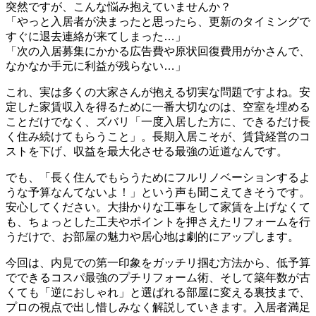
突然ですが、こんな悩み抱えていませんか？
「やっと入居者が決まったと思ったら、更新のタイミングで
すぐに退去連絡が来てしまった…」
「次の入居募集にかかる広告費や原状回復費用がかさんで、
なかなか手元に利益が残らない…」
これ、実は多くの大家さんが抱える切実な問題ですよね。安
定した家賃収入を得るために一番大切なのは、空室を埋める
ことだけでなく、ズバリ「一度入居した方に、できるだけ長
く住み続けてもらうこと」。長期入居こそが、賃貸経営のコ
ストを下げ、収益を最大化させる最強の近道なんです。
でも、「長く住んでもらうためにフルリノベーションするよ
うな予算なんてないよ！」という声も聞こえてきそうです。
安心してください。大掛かりな工事をして家賃を上げなくて
も、ちょっとした工夫やポイントを押さえたリフォームを行
うだけで、お部屋の魅力や居心地は劇的にアップします。
今回は、内見での第一印象をガッチリ掴む方法から、低予算
でできるコスパ最強のプチリフォーム術、そして築年数が古
くても「逆におしゃれ」と選ばれる部屋に変える裏技まで、
プロの視点で出し惜しみなく解説していきます。入居者満足