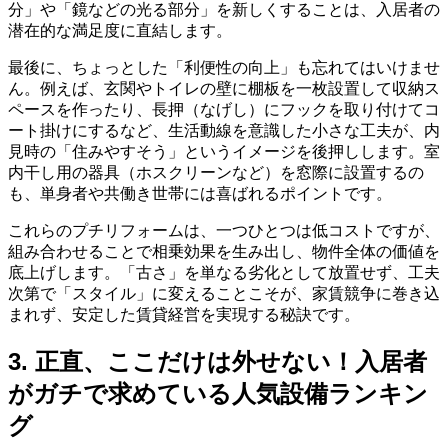
分」や「鏡などの光る部分」を新しくすることは、入居者の
潜在的な満足度に直結します。
最後に、ちょっとした「利便性の向上」も忘れてはいけませ
ん。例えば、玄関やトイレの壁に棚板を一枚設置して収納ス
ペースを作ったり、長押（なげし）にフックを取り付けてコ
ート掛けにするなど、生活動線を意識した小さな工夫が、内
見時の「住みやすそう」というイメージを後押しします。室
内干し用の器具（ホスクリーンなど）を窓際に設置するの
も、単身者や共働き世帯には喜ばれるポイントです。
これらのプチリフォームは、一つひとつは低コストですが、
組み合わせることで相乗効果を生み出し、物件全体の価値を
底上げします。「古さ」を単なる劣化として放置せず、工夫
次第で「スタイル」に変えることこそが、家賃競争に巻き込
まれず、安定した賃貸経営を実現する秘訣です。
3. 正直、ここだけは外せない！入居者
がガチで求めている人気設備ランキン
グ