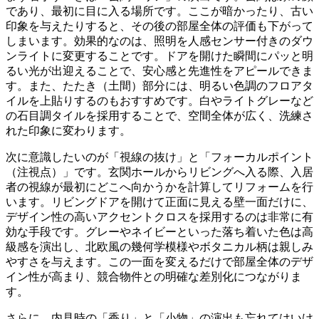
であり、最初に目に入る場所です。ここが暗かったり、古い
印象を与えたりすると、その後の部屋全体の評価も下がって
しまいます。効果的なのは、照明を人感センサー付きのダウ
ンライトに変更することです。ドアを開けた瞬間にパッと明
るい光が出迎えることで、安心感と先進性をアピールできま
す。また、たたき（土間）部分には、明るい色調のフロアタ
イルを上貼りするのもおすすめです。白やライトグレーなど
の石目調タイルを採用することで、空間全体が広く、洗練さ
れた印象に変わります。
次に意識したいのが「視線の抜け」と「フォーカルポイント
（注視点）」です。玄関ホールからリビングへ入る際、入居
者の視線が最初にどこへ向かうかを計算してリフォームを行
います。リビングドアを開けて正面に見える壁一面だけに、
デザイン性の高いアクセントクロスを採用するのは非常に有
効な手段です。グレーやネイビーといった落ち着いた色は高
級感を演出し、北欧風の幾何学模様やボタニカル柄は親しみ
やすさを与えます。この一面を変えるだけで部屋全体のデザ
イン性が高まり、競合物件との明確な差別化につながりま
す。
さらに、内見時の「香り」と「小物」の演出も忘れてはいけ