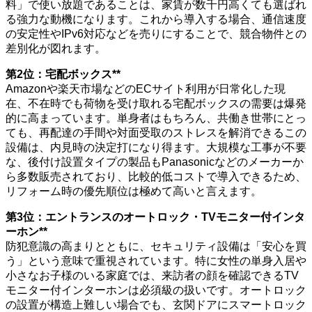
料」で使い放題であることは、家賃が数千円高くても選ばれ
る強力な動機になります。これから導入する場合、通信速度
の安定性やIPv6対応などを売りにすることで、競合物件との
差別化が図れます。
第2位：宅配ボックス**
Amazonや楽天市場などのECサイト利用が日常化した現
在、不在時でも荷物を受け取れる宅配ボックスの需要は爆発
的に高まっています。単身者はもちろん、共働き世帯にとっ
ても、再配達の手間や対面受取のストレスを解消できるこの
設備は、内見時の決定打になり得ます。大規模な工事が不要
な、後付け設置タイプの製品もPanasonicなどのメーカーか
ら多数販売されており、比較的低コストで導入できるため、
リフォーム時の優先順位は極めて高いと言えます。
第3位：エントランスのオートロック・TVモニター付インタ
ーホン**
防犯意識の高まりとともに、セキュリティ設備は「安心を買
う」という意味で重視されています。特に女性の単身入居や
小さなお子様のいる家庭では、来訪者の顔を確認できるTV
モニター付インターホンは必須級の扱いです。オートロック
の設置が構造上難しい場合でも、玄関ドアにスマートロック