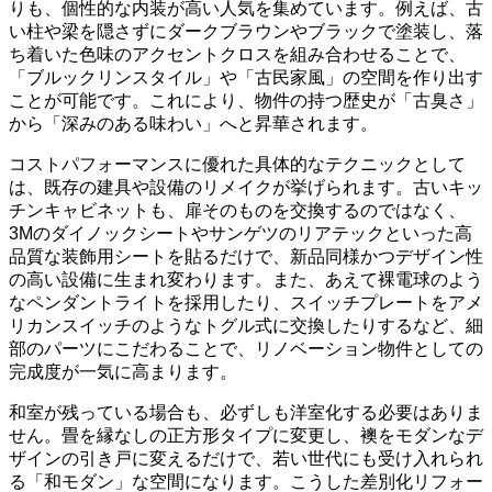
りも、個性的な内装が高い人気を集めています。例えば、古
い柱や梁を隠さずにダークブラウンやブラックで塗装し、落
ち着いた色味のアクセントクロスを組み合わせることで、
「ブルックリンスタイル」や「古民家風」の空間を作り出す
ことが可能です。これにより、物件の持つ歴史が「古臭さ」
から「深みのある味わい」へと昇華されます。
コストパフォーマンスに優れた具体的なテクニックとして
は、既存の建具や設備のリメイクが挙げられます。古いキッ
チンキャビネットも、扉そのものを交換するのではなく、
3Mのダイノックシートやサンゲツのリアテックといった高
品質な装飾用シートを貼るだけで、新品同様かつデザイン性
の高い設備に生まれ変わります。また、あえて裸電球のよう
なペンダントライトを採用したり、スイッチプレートをアメ
リカンスイッチのようなトグル式に交換したりするなど、細
部のパーツにこだわることで、リノベーション物件としての
完成度が一気に高まります。
和室が残っている場合も、必ずしも洋室化する必要はありま
せん。畳を縁なしの正方形タイプに変更し、襖をモダンなデ
ザインの引き戸に変えるだけで、若い世代にも受け入れられ
る「和モダン」な空間になります。こうした差別化リフォー