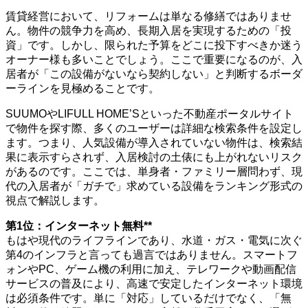
賃貸経営において、リフォームは単なる修繕ではありませ
ん。物件の競争力を高め、長期入居を実現するための「投
資」です。しかし、限られた予算をどこに投下すべきか迷う
オーナー様も多いことでしょう。ここで重要になるのが、入
居者が「この設備がないなら契約しない」と判断するボーダ
ーラインを見極めることです。
SUUMOやLIFULL HOME’Sといった不動産ポータルサイト
で物件を探す際、多くのユーザーは詳細な検索条件を設定し
ます。つまり、人気設備が導入されていない物件は、検索結
果に表示すらされず、入居検討の土俵にも上がれないリスク
があるのです。ここでは、単身者・ファミリー層問わず、現
代の入居者が「ガチで」求めている設備をランキング形式の
視点で解説します。
第1位：インターネット無料**
もはや現代のライフラインであり、水道・ガス・電気に次ぐ
第4のインフラと言っても過言ではありません。スマートフ
ォンやPC、ゲーム機の利用に加え、テレワークや動画配信
サービスの普及により、高速で安定したインターネット環境
は必須条件です。単に「対応」しているだけでなく、「無