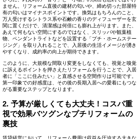
ません。リフォーム直後の建材の匂いや、締め切った部屋特
有の匂いはマイナスポイントです。換気はもちろんのこと、
万人受けするシトラス系や石鹸の香りのディフューザーを玄
関に置くだけで、清潔感は何倍にも膨れ上がります。また、
あえて何もない空間にするのではなく、スリッパや観葉植
物、ペンダントライトなどを設置する「プチ・ホームステー
ジング」を取り入れることで、入居後の生活イメージが湧き
やすくなり、成約率の向上が期待できます。
このように、大規模な間取り変更をしなくても、視覚と嗅覚
に訴えるポイントを押さえたリフォームを行うことで、入居
者に「ここに住みたい」と直感させる空間作りは可能です。
第一印象での好感度は、その後の長期入居への愛着にもつな
がる重要なステップとなります。
2. 予算が厳しくても大丈夫！コスパ重
視で効果バツグンなプチリフォームの
裏技
賃貸経営において、リフォーム費用は収益を圧迫する大きな