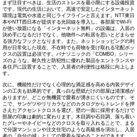
まず注目すべきは、生活のストレスを最小限にする設備投資
です。現代の生活において、高速で安定したインターネット
環境は電気や水道と同じライフラインと言えます。NTT東日
本やNTT西日本が提供する光回線を導入し、各部屋でWi-Fi
が使い放題になる「インターネット無料」の設備は、入居の
決め手になるだけでなく、他物件への転居を思いとどまらせ
る強力なフックとなります。また、ネットショッピングの利
用が日常化した現在、不在時でも荷物を受け取れる宅配ボッ
クスの設置は必須です。パナソニックの「COMBO」シリー
ズのような、耐久性と防犯性に優れた製品をエントランスや
各住戸に設置することで、入居者の利便性は格段に向上しま
す。
次に、機能性だけでなく心理的な満足感を高める内装デザイ
ンの工夫も効果的です。真っ白な壁紙だけの部屋は清潔感が
ありますが、どこか無機質で愛着が湧きにくいものです。そ
こで、サンゲツやリリカラなどのカタログからトレンドを押
さえたアクセントクロスを選び、壁の一面に採用するだけで
部屋の印象は劇的に変わります。木目調や石目調、落ち着い
たグレーやネイビーなどのクロスを取り入れることで、まる
で分譲マンションや注文住宅のような高級感を演出し、入居
者の「自分の城」としての愛着を深めることができます。