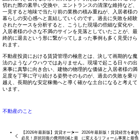
切れた際の素早い交換や、エントランスの清潔な維持など、
一見すると地味で当たり前の業務の積み重ねが、入居者様の
暮らしの安心感へと直結していくのです。過去に失敗を経験
されたケースを分析すると、こうした現場の些細な変化や、
入居者様の小さな不満のサインを見落としていたことが、最
終的に退去という形に繋がってしまった事例も多く見受けら
れます。
不動産投資における賃貸管理の極意とは、決して画期的な魔
法のようなノウハウではありません。現場で起こる日々の出
来事に真摯に向き合い、建物の物理的な価値と入居者様の満
足度を丁寧に守り続ける姿勢そのものが、過去の失敗を乗り
越え、長期的な安定稼働へと導く確かな土台になると考えて
います。
不動産のこと
【2026年最新版】賃貸オーナー
2026年最新版！賃貸経営を劇的
必見！原状回復の費用削減と最
に変えるリフォーム事業と最強