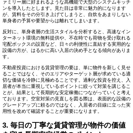
ァミリー層に好まれるような高機能で大型のシステムキッチ
ンを導入したとします。見た目は非常に魅力的になります
が、賃料をその分引き上げてしまうと、自炊をあまりしない
単身者の予算や要望からは離れてしまいます。
反対に、単身者層の生活スタイルを分析すると、高速なイン
ターネット環境の無料提供や、不在時でも荷物を受け取れる
宅配ボックスの設置など、日々の利便性に直結する実用的な
設備の方が、はるかに高い入居の決め手となる傾向がありま
す。
不動産投資における賃貸管理の要は、単に物件を新しく見せ
ることではなく、そのエリアやターゲット層が求めている適
切な価値を冷静に見極めることです。過剰な投資を控え、入
居者が本当に重視しているポイントに絞って対策を講じるこ
とが、結果として長期的な安定稼働につながっていくと考え
ております。空室対策の見直しを図る際は、表面的な設備の
グレードアップに頼るのではなく、入居者の目線に立った実
用性を改めて確認することが重要になります。
3. 毎日の丁寧な賃貸管理が物件の価値