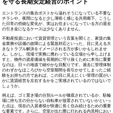
を守る長期安定経営のポイント
エントランスの集合ポストから溢れそうになっている不要な
チラシや、夜間になると少し薄暗く感じる共用廊下。こうし
た日常の些細な変化が、実はお住まいになっている方の退去
の引き金になるケースは少なくありません。
不動産投資において賃貸管理という言葉を聞くと、家賃の集
金業務や設備の故障による緊急対応といった、目に見える大
きなトラブル解決をイメージされる方が多いかもしれませ
ん。しかし、現場で実務に携わっている立場から申し上げま
すと、物件の資産価値を長期的に守り抜くために本当に重要
なのは、日々の地道で細やかな目配りです。過去に管理体制
のわずかなほころびから空室期間を長引かせてしまったご経
験をお持ちの方であれば、この目に見えにくい管理の質がい
かに賃貸経営を左右するかをご実感されているのではないで
しょうか。
例えば、ゴミ置き場の分別ルールが徹底されているか、駐輪
場に持ち主の分からない自転車が放置されていないかといっ
た点は、現在の入居者様が快適に長く住み続けるための重要
な要素です。さらに、空室が出た際に行われる内見時におい