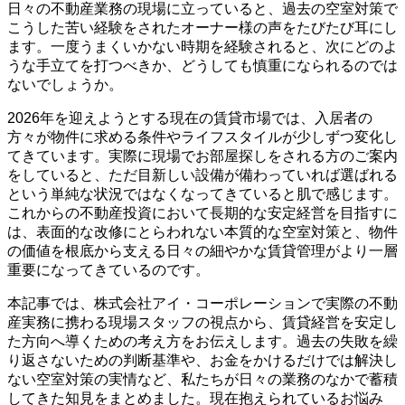
日々の不動産業務の現場に立っていると、過去の空室対策で
こうした苦い経験をされたオーナー様の声をたびたび耳にし
ます。一度うまくいかない時期を経験されると、次にどのよ
うな手立てを打つべきか、どうしても慎重になられるのでは
ないでしょうか。
2026年を迎えようとする現在の賃貸市場では、入居者の
方々が物件に求める条件やライフスタイルが少しずつ変化し
てきています。実際に現場でお部屋探しをされる方のご案内
をしていると、ただ目新しい設備が備わっていれば選ばれる
という単純な状況ではなくなってきていると肌で感じます。
これからの不動産投資において長期的な安定経営を目指すに
は、表面的な改修にとらわれない本質的な空室対策と、物件
の価値を根底から支える日々の細やかな賃貸管理がより一層
重要になってきているのです。
本記事では、株式会社アイ・コーポレーションで実際の不動
産実務に携わる現場スタッフの視点から、賃貸経営を安定し
た方向へ導くための考え方をお伝えします。過去の失敗を繰
り返さないための判断基準や、お金をかけるだけでは解決し
ない空室対策の実情など、私たちが日々の業務のなかで蓄積
してきた知見をまとめました。現在抱えられているお悩み