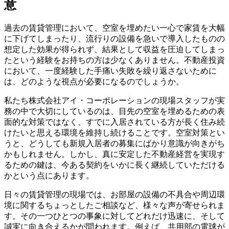
意
過去の賃貸管理において、空室を埋めたい一心で家賃を大幅
に下げてしまったり、流行りの設備を急いで導入したものの
想定した効果が得られず、結果として収益を圧迫してしまっ
たという経験をお持ちの方は少なくありません。不動産投資
において、一度経験した手痛い失敗を繰り返さないために
は、どのような視点が必要になるのでしょうか。
私たち株式会社アイ・コーポレーションの現場スタッフが実
務の中で大切にしているのは、目先の空室を埋めるための表
面的な対策ではなく、すでに入居されている方が長く住み続
けたいと思える環境を維持し続けることです。空室対策とい
うと、どうしても新規入居者の募集にばかり意識が向きがち
かもしれません。しかし、真に安定した不動産経営を実現す
るための鍵は、今ある契約をいかに長く継続していただける
かという点にあります。
日々の賃貸管理の現場では、お部屋の設備の不具合や周辺環
境に関するちょっとしたご相談など、様々な声が寄せられま
す。その一つひとつの事象に対してどれだけ迅速に、そして
誠実に向き合えるかが問われます。例えば、共用部の電球が