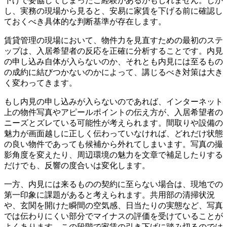
下げで妥協してしまったご経験があるかもしれません。しか
し、実務の現場から見ると、安易に家賃を下げる前に確認し
ておくべき具体的な判断基準が存在します。
賃貸管理の現場において、物件力を見直すための最初のステ
ップは、入居希望者の反応を正確に分析することです。内見
の申し込み自体が入らないのか、それとも内見には至るもの
の成約に結びつかないのかによって、講じるべき対策は大き
く変わってきます。
もし内見の申し込みが入らないのであれば、インターネット
上の物件写真やアピールポイントの伝え方が、入居希望者の
ニーズとズレている可能性が考えられます。間取りや設備の
魅力が画面越しに正しく伝わっていなければ、どれだけ状態
の良い物件であっても候補から外れてしまいます。写真の撮
影角度を変えたり、周辺環境の魅力を文章で補足したりする
だけでも、反響の度合いは変化します。
一方、内見には来るものの契約に至らない場合は、現地での
第一印象に課題があると考えられます。共用部の清掃状況
や、玄関を開けた瞬間の空気感、日当たりの実態など、写真
では伝わりにくい部分でマイナスの評価を受けていることが
よくあります。この段階で家賃の引き下げに踏み切るのでは