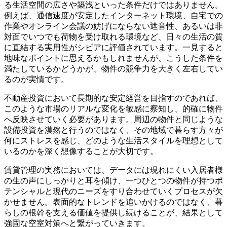
る生活空間の広さや築浅といった条件だけではありません。
例えば、通信速度が安定したインターネット環境、自宅での
作業やオンライン会議の妨げにならない遮音性、あるいは非
対面でいつでも荷物を受け取れる環境など、日々の生活の質
に直結する実用性がシビアに評価されています。一見すると
地味なポイントに思えるかもしれませんが、こうした条件を
満たしているかどうかが、物件の競争力を大きく左右してい
るのが実情です。
不動産投資において長期的な安定経営を目指すのであれば、
このような市場のリアルな変化を敏感に察知し、的確に物件
へ反映させていく必要があります。周辺の物件と同じような
設備投資を漠然と行うのではなく、その地域で暮らす方々が
何にストレスを感じ、どのような生活スタイルを理想として
いるのかを深く想像することが大切です。
賃貸管理の実務においては、データには現れにくい入居者様
の生の声にしっかりと耳を傾け、一つひとつの物件が持つポ
テンシャルと現代のニーズをすり合わせていくプロセスが欠
かせません。表面的なトレンドを追いかけるのではなく、暮
らしの根幹を支える価値を提供し続けることが、結果として
強固な空室対策へと繋がっていきます。