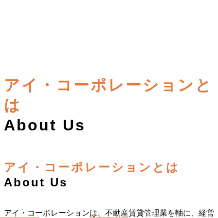
暮らしと事業の先に広がる、よ
アイ・コーポレーションと
り豊かな未来を共に創る
は
Shaping a better future beyond business and living.
About Us
アイ・コーポレーションとは
About Us
アイ・コーポレーションは、不動産賃貸管理業を軸に、経営