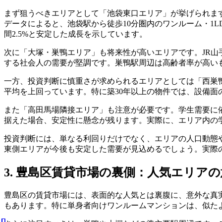
まず狙うべきエリアとして「池袋東口エリア」が挙げられま
データによると、池袋駅から徒歩10分圏内のワンルーム・1
間2.5%と安定した成長を示しています。
次に「大塚・巣鴨エリア」も将来性が高いエリアです。JR山
する社会人の需要が堅調です。巣鴨駅周辺は高齢者率が高い
一方、投資判断に慎重さが求められるエリアとしては「西巣鴨
平均を上回っています。特に築30年以上の物件では、設備
また「高田馬場隣接エリア」も注意が必要です。学生需要に依
据えた場合、安定性に懸念が残ります。実際に、エリア内の
投資判断には、単なる利回りだけでなく、エリアの人口動態
東側エリアが今後も安定した需要が見込めるでしょう。実際
3. 豊島区賃貸市場の裏側：人気エリア
豊島区の賃貸市場には、表面的な人気とは裏腹に、意外な真
もあります。特に単身者向けワンルームマンションは、似た