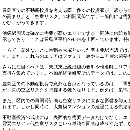
豊島区での不動産投資を考える際、多くの投資家が「駅から
の高まり」と「空室リスク」の相関関係です。一般的には需
かび上がってきます。
池袋駅周辺は確かに需要が高いエリアですが、同時に供給も過剰な
示しており、これは豊島区平均の4.8%を上回っています。
一方で、意外なことに巣鴨や大塚といった準主要駅周辺では、
す。また、これらのエリアはファミリー層やシニア層の需要も
さらに注目すべきは、東武東上線沿線の要町や椎名町エリアで
支持を集めています。不動産経済研究所のデータでは、このエリ
豊島区での不動産投資で意外な盲点となっているのは、「需
が、真の空室リスクを把握する鍵となります。例えば、巣鴨
また、区内での再開発計画も空室リスクに大きな影響を与え
れます。しかし同時に、大規模マンションの建設による供給
不動産投資の成功には、表面的な需要データだけでなく、エ
需要エリア＝低空室リスクという単純な図式は成り立たず、
しょう。