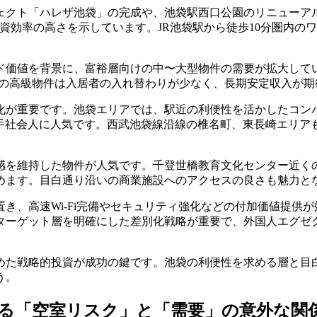
ェクト「ハレザ池袋」の完成や、池袋駅西口公園のリニューア
投資効率の高さを示しています。JR池袋駅から徒歩10分圏内
ド価値を背景に、富裕層向けの中〜大型物件の需要が拡大してい
辺の高級物件は入居者の入れ替わりが少なく、長期安定収入が
化が重要です。池袋エリアでは、駅近の利便性を活かしたコン
若手社会人に人気です。西武池袋線沿線の椎名町、東長崎エリア
感を維持した物件が人気です。千登世橋教育文化センター近く
めます。目白通り沿いの商業施設へのアクセスの良さも魅力と
き、高速Wi-Fi完備やセキュリティ強化などの付加価値提供
ターゲット層を明確にした差別化戦略が重要で、外国人エグゼ
めた戦略的投資が成功の鍵です。池袋の利便性を求める層と目
う。
語る「空室リスク」と「需要」の意外な関