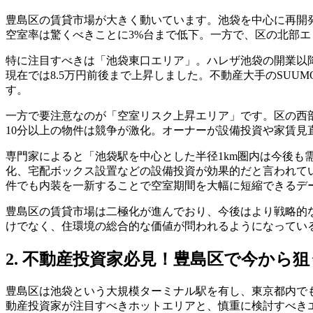
豊島区の賃貸市場が大きく動いています。池袋を中心に再開
空室率は驚くべきことに3%台まで低下。一方で、区の北部エ
特に注目すべきは「池袋東口エリア」。ハレザ池袋の開業以降
現在では8.5万円前後まで上昇しました。不動産大手のSUU
す。
一方で要注意なのが「空室リスク上昇エリア」です。区の西
10分以上の物件は競争が激化。オーナーが設備投資や家賃見
専門家によると「池袋駅を中心とした半径1km圏内は今後も
化、宅配ボックス設置などの設備投資が効果的だと言われて
件でも内装を一新することで空室期間を大幅に短縮できるデ
豊島区の賃貸市場は二極化が進んでおり、今後はより戦略的
けでなく、住環境の総合的な価値が問われるようになってい
2. 不動産投資家必見！豊島区で今か
豊島区は池袋という大規模ターミナル駅を有し、東京都内で
動産投資家が注目すべきホットエリアと、慎重に検討すべき