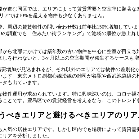
発が進む同区では、エリアによって賃貸需要と空室率に顕著な
リアでは10%を超える物件も少なくありません。
、周辺の賃貸物件の問い合わせ数は前年比150%増加していま
MOの調査でも「住みたい街ランキング」で池袋の順位が急上昇
部から北部にかけては築年数の古い物件を中心に空室が目立ち
直しを行わないと、3ヶ月以上の空室期間が発生するケースも
需要増加が見込まれるが、それ以外のエリアでは物件の差別化が急
います。東京メトロ副都心線沿線の雑司が谷駅や西武池袋線の
ータも出ています。
な物件運用が求められています。特に興味深いのは、コロナ禍
ることです。豊島区での賃貸経営を考えるなら、このトレンド
ら狙うべきエリアと避けるべきエリアのリ
も人気の居住エリアです。しかし区内でも場所によって賃貸需
エリアを分析しました。