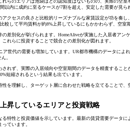
これらのエリアは池袋ほどの認知度はないものの、実際の空室率
週間以内に成約に至るケースが7割を超え、安定した需要が見ら
のアクセスの良さと比較的リーズナブルな家賃設定が功を奏し
と比較して平均賃料が約8%上昇しているにもかかわらず、空室
の差別化が挙げられます。HomeAliveが実施した入居者ア
、これらに投資することで競合との差別化が図れます。
ニア世代の需要も増加しています。UR都市機構のデータによれ
せん。
わされず、実際の入居傾向や空室期間のデータを精査することが
0%短縮されるという結果も出ています。
特性を理解し、ターゲット層に合わせた戦略を立てることで、
が急上昇しているエリアと投資戦略
なる特性と投資価値を示しています。最新の賃貸需要データに
まっています。