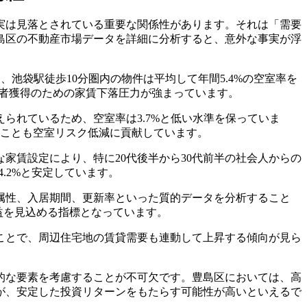
実は見落とされている重要な関係性があります。それは「需要
島区の不動産市場データを詳細に分析すると、意外な事実が浮
、池袋駅徒歩10分圏内の物件は平均して年間5.4%の空室率を
居者獲得のための家賃下落圧力が強まっています。
られているため、空室率は3.7%と低い水準を保っていま
いことも空室リスク低減に貢献しています。
家賃設定により、特に20代後半から30代前半の社会人からの
.2%と安定しています。
属性、入居期間、更新率といった質的データを分析すること
益を見込める指標となっています。
ことで、周辺住宅地の賃貸需要も連動して上昇する傾向が見ら
的な要素を考慮することが不可欠です。豊島区においては、高
が、安定した投資リターンをもたらす可能性が高いといえるで