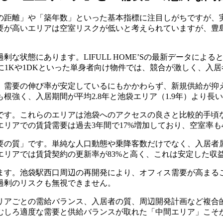
の距離」や「築年数」といった基本指標に注目しがちですが、
要が高いエリアは空室リスクが低いと考えられていますが、豊
状態にあります。LIFULL HOME’Sの最新データによると
特に1Kや1DKといった単身者向け物件では、競合が激しく、入
需要の伸び率が安定しているにもかかわらず、新規供給が抑え
根強く、入居期間が平均2.8年と池袋エリア（1.9年）より長
す。これらのエリアは池袋へのアクセスの良さと比較的手頃な
アでの賃貸需要は過去3年間で17%増加しており、空室率も4
要の質」です。単純な人口動態や乗降客数だけでなく、入居者
エリアでは賃貸契約の更新率が83%と高く、これは安定した収
ます。池袋駅西口周辺の再開発により、オフィス需要が高まる
過剰のリスクも無視できません。
リアごとの需給バランス、入居者の質、周辺開発計画など複合
むしろ適度な需要と供給バランスが取れた「中間エリア」こそ