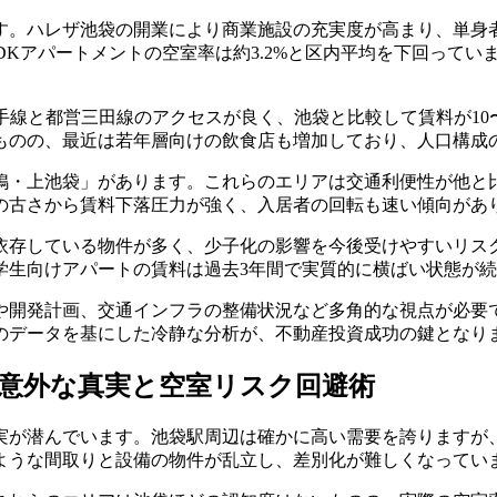
す。ハレザ池袋の開業により商業施設の充実度が高まり、単身
LDKアパートメントの空室率は約3.2%と区内平均を下回って
手線と都営三田線のアクセスが良く、池袋と比較して賃料が10
ものの、最近は若年層向けの飲食店も増加しており、人口構成
・上池袋」があります。これらのエリアは交通利便性が他と比
面の古さから賃料下落圧力が強く、入居者の回転も速い傾向があ
存している物件が多く、少子化の影響を今後受けやすいリスク
学生向けアパートの賃料は過去3年間で実質的に横ばい状態が
や開発計画、交通インフラの整備状況など多角的な視点が必要
のデータを基にした冷静な分析が、不動産投資成功の鍵となり
の意外な真実と空室リスク回避術
実が潜んでいます。池袋駅周辺は確かに高い需要を誇りますが
ような間取りと設備の物件が乱立し、差別化が難しくなってい