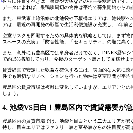
さらに注目すべきは、巣鴨や大塚などの準主要駅周辺です。
データによれば、巣鴨駅周辺の物件は平均で募集開始から2
また、東武東上線沿線の北池袋や下板橋エリアは、池袋駅へ
アは、最近の再開発の影響で生活利便施設が充実し、5年前
空室リスクを回避するための具体的な戦略としては、まず物件
スペースの充実」「防音性能」「セキュリティ」の順に高く
また、意外にも豊島区では単身者だけでなく、DINKS層やシ
で約15%増加しており、今後のターゲット層として見逃せま
賃貸経営で安定した収益を確保するには、表面的な人気に惑
件でも適切なリノベーションを行った物件は空室期間が平均4
豊島区の賃貸市場は複雑に変化していますが、エリアごとの
しょう。
4. 池袋VS目白！豊島区内で賃貸需要
豊島区内の賃貸市場では、池袋と目白という二大エリアが異
持し、目白エリアはファミリー層と富裕層からの注目度が高