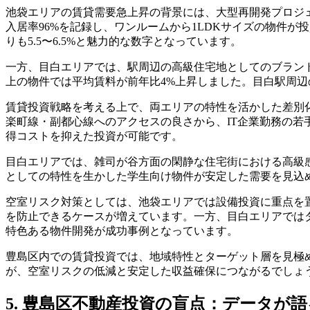
池袋エリアの賃貸需要急上昇の背景には、大型再開発プロジ
入居率96%を記録し、ワンルームから1LDKサイズの物件が
りも5.5〜6.5%と魅力的な数字となっています。
一方、目白エリアでは、駅周辺の高級住宅地としてのブラン
上の物件では平均賃料が前年比4%上昇しました。目白駅周
賃貸投資戦略を考える上で、両エリアの特性を活かした差別
楽町線・副都心線へのアクセスの良さから、IT企業勤務の
得コストを抑えた投資が可能です。
目白エリアでは、雑司が谷方面の閑静な住宅街における高級
としての特性を生かした学生向け物件が安定した需要を見込
空室リスク対策としては、池袋エリアでは設備投資に重点を置
を防止できるケースが増えています。一方、目白エリアでは
特色ある物件開発が成功事例となっています。
豊島区内での賃貸投資では、地域特性とターゲット層を見極
が、空室リスクの低減と安定した収益確保につながるでしょ
5. 豊島区不動産投資の盲点：データが