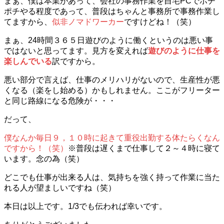
まぁ、僕は本業があって、会社の事務作業を自宅PCでポチ
ポチやる程度であって、普段はちゃんと事務所で事務作業し
てますから、
似非ノマドワーカー
ですけどね！（笑）
まぁ、24時間３６５日遊びのように働くというのは悪い事
ではないと思ってます。見方を変えれば
遊びのように仕事を
楽しんでいる
訳ですから。
悪い部分で言えば、仕事のメリハリがないので、生産性が悪
くなる（楽をし始める）かもしれません。ここがフリーター
と同じ路線になる危険が・・・
だって、
僕なんか毎日９，１０時に起きて重役出勤する体たらくなん
ですから！（笑）
※普段は遅くまで仕事して２～４時に寝て
います。念の為（笑）
どこでも仕事が出来る人は、気持ちを強く持って作業に当た
れる人が望ましいですね（笑）
本日は以上です。1/3でも伝われば幸いです。