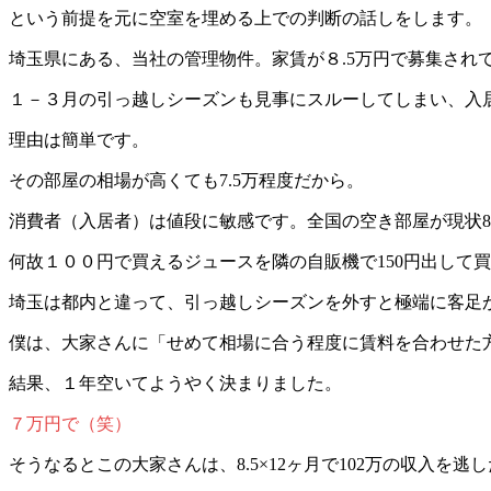
という前提を元に空室を埋める上での判断の話しをします。
埼玉県にある、当社の管理物件。家賃が８.5万円で募集され
１－３月の引っ越しシーズンも見事にスルーしてしまい、入
理由は簡単です。
その部屋の相場が高くても7.5万程度だから。
消費者（入居者）は値段に敏感です。全国の空き部屋が現状80
何故１００円で買えるジュースを隣の自販機で150円出して
埼玉は都内と違って、引っ越しシーズンを外すと極端に客足
僕は、大家さんに「せめて相場に合う程度に賃料を合わせた
結果、１年空いてようやく決まりました。
７万円で（笑）
そうなるとこの大家さんは、8.5×12ヶ月で102万の収入を逃