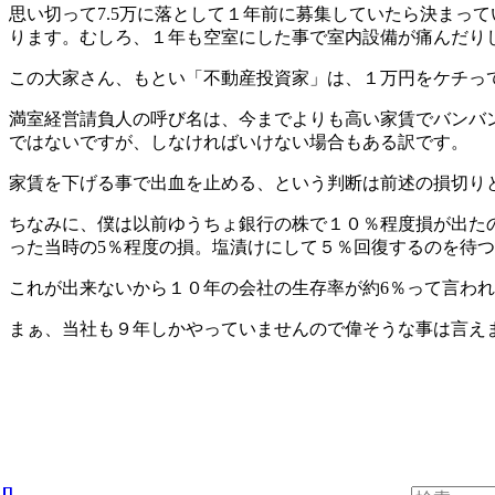
思い切って7.5万に落として１年前に募集していたら決まっ
ります。むしろ、１年も空室にした事で室内設備が痛んだり
この大家さん、もとい「不動産投資家」は、１万円をケチって
満室経営請負人の呼び名は、今までよりも高い家賃でバンバ
ではないですが、しなければいけない場合もある訳です。
家賃を下げる事で出血を止める、という判断は前述の損切り
ちなみに、僕は以前ゆうちょ銀行の株で１０％程度損が出た
った当時の5％程度の損。塩漬けにして５％回復するのを待
これが出来ないから１０年の会社の生存率が約6％って言わ
まぁ、当社も９年しかやっていませんので偉そうな事は言え