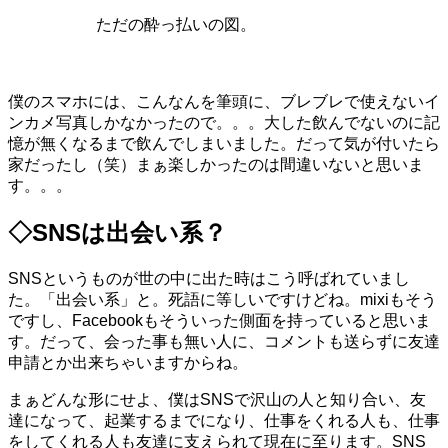
ただの酔っ払いの図。
僕のスマホには、こんなんを筆頭に、ブレブレで使えないイ
ンカメ写真しかなかったので。。。大した飲んでないのに記
憶が無くなるまで飲んでしまいました。だって気が付いたら
家だったし（笑）まぁ楽しかったのは間違いないと思いま
す。。。
◇SNSは出会い系？
SNSというものが世の中に出た時はこう呼ばれていまし
た。「出会い系」と。死語に等しいですけどね。mixiもそう
ですし、Facebookもそういった側面を持っていると思いま
す。だって、会った事も無い人に、コメントも送らずに友達
申請とか出来ちゃいますからね。
まぁどんな形にせよ、僕はSNSで沢山の人と知り合い、友
達になって、起業するまでになり、仕事をくれる人も、仕事
をしてくれる人も友達に支えられて現在に至ります。SNS