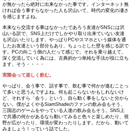
が無かったら絶対に出来なかった事です。インターネット無
ければ会う事すらなかった人も沢山いて、時代の変化の凄さ
を感じますよね。
本来なら交流する事はなかったであろう友達がSNSには沢
山いる訳で、SNS上だけでしかやり取り出来ていない友達
も沢山いたりします。やっぱりPCやスマホという媒体を通
したお友達という部分もあり、ちょっとした壁を感じる訳で
す。PCの向こう側の人だって感じで。それを乗り越えて、
深く交流していく為には、古典的かつ単純な手法が役に立ち
ます。そう・・・・
実際会って楽しく飲む。
やっぱり、会う事で、話す事で、飲む事で何かが進むことっ
て多いと思うんですよね。何も起こらないかもしれないけ
ど、それすら「会う」という、自ら動く事をしないと分から
ない。僕がよくやるSiamShadeのファンの飲み会もそう、
三国志のゲームをやっている人達の飲み会もそう。SNS上
で共通の何かがあるなら動いてみると色々と楽しめたり、視
野が広がったり、環境が変わったりします。だから、動いて
みましょう！っていう話でした。