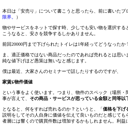
本日は「安売り」について書こうと思ったら、前に書いたブ
限界。
）
物やサービスをネットで探す時、少しでも安い物を選択する
こうなると、安さを競争するしかありません。
前回20000円まで下げられたトイレは1年経ってどうなった
ま、適正価格ではない商品だったのであれば売れるとは思い
純な値下げほど愚策は無いなと感じます。
僕は最近、大家さんのセミナーで話したりするのですが、
家賃≦物件価値
という事をよく使います。つまり、物件のスペック（場所・
事が言えて、
その商品・サービスが思っている金額と同等以
となると、何をすれば売れるのか？というと、「
価格を下げ
説明をしてその人自身に価値を伝えて良いものだと感じても
者層には響くので購買件数は増加するかもしれません。利益