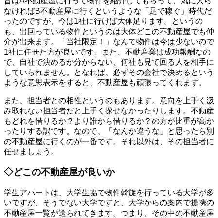
昔はA不動産屋に行って物件を紹介してもらって、気に入ら
なければB不動産屋に行くというような「足で稼ぐ」時代だ
ったのですが、今は1社に行けば大体足ります。というの
も、出回っている物件というのは大体どこの不動産屋でも仲
介が出来ます。「当社限定！」なんて物件は今は少ないので
1社に任せた方が良いです。また、不動産業は成功報酬なの
で、自社で決めるか分からない、何社も見て回る人を相手に
していられません。となれば、必ずその会社で決めるという
ような意思表示をすると、不動産屋も頑張ってくれます。
また、担当者との相性というのもあります。意向を上手く汲
み取れない担当者だと上手く探せなかったりします。不動産
もどれを借りるか？より誰から借りるか？の方が比重が高か
ったりする訳です。なので、「なんか違うな」と思ったら別
の不動産屋に行くのが一番です。それ以外は、その担当者に
任せましょう。
◇どこの不動産屋が良いか
学生アパートは、大学生協で物件斡旋を行っている大学が多
いですが、そうでない大学ですと、大学からの案内で提携の
不動産屋一覧が送られてきます。つまり、その中の不動産屋