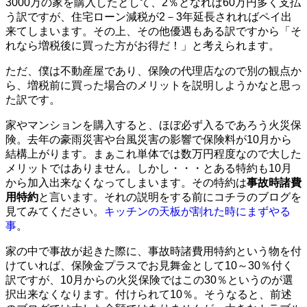
3000万の家を購入したとして、2％となれば60万円多く支払
う訳ですが、住宅ローン減税が2－3年延長されればペイ出
来てしまいます。その上、その他優遇もある訳ですから「そ
れなら増税後に買った方がお得だ！」と考えられます。
ただ、僕は不動産屋であり、保険の代理店なので別の観点か
ら、増税前に買った場合のメリットを説明しようかなと思っ
た訳です。
家やマンションを購入すると、ほぼ必ず入るであろう火災保
険。去年の豪雨災害や台風災害の影響で保険料が10月から
結構上がります。まぁこれ単体では数万円程度なので大した
メリットではありません。しかし・・・とある特約も10月
から加入出来なくなってしまいます。その特約は
事故時諸費
用特約
と言います。それの説明をする前にコチラのブログを
見てみてください。
キッチンの天板が割れた時にまずやる
事
。
家の中で事故が起きた際に、事故時諸費用特約という物を付
けていれば、保険金プラスでお見舞金として10～30％付く
訳ですが、10月からの火災保険ではこの30％というのが選
択出来なくなります。付けられて10％。そうなると、前述