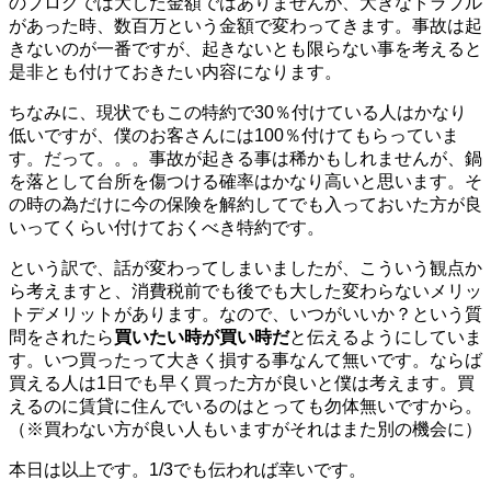
のブログでは大した金額ではありませんが、大きなトラブル
があった時、数百万という金額で変わってきます。事故は起
きないのが一番ですが、起きないとも限らない事を考えると
是非とも付けておきたい内容になります。
ちなみに、現状でもこの特約で30％付けている人はかなり
低いですが、僕のお客さんには100％付けてもらっていま
す。だって。。。事故が起きる事は稀かもしれませんが、鍋
を落として台所を傷つける確率はかなり高いと思います。そ
の時の為だけに今の保険を解約してでも入っておいた方が良
いってくらい付けておくべき特約です。
という訳で、話が変わってしまいましたが、こういう観点か
ら考えますと、消費税前でも後でも大した変わらないメリッ
トデメリットがあります。なので、いつがいいか？という質
問をされたら
買いたい時が買い時だ
と伝えるようにしていま
す。いつ買ったって大きく損する事なんて無いです。ならば
買える人は1日でも早く買った方が良いと僕は考えます。買
えるのに賃貸に住んでいるのはとっても勿体無いですから。
（※買わない方が良い人もいますがそれはまた別の機会に）
本日は以上です。1/3でも伝われば幸いです。