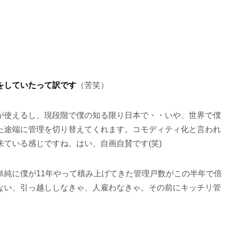
をしていたって訳です
（苦笑）
が使えるし、現段階で僕の知る限り日本で・・いや、世界で僕
た途端に管理を切り替えてくれます。コモディティ化と言われ
ている感じですね。はい、自画自賛です(笑)
単純に僕が11年やって積み上げてきた管理戸数がこの半年で倍
ない、引っ越ししなきゃ、人雇わなきゃ。その前にキッチリ管