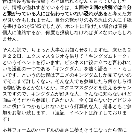
昔は何度も集客投稿すると嫌われるなんて言っていました
が、情報が溢れすぎている今は、
１回や２回の投稿では自分
と繋がっている人には伝わっていない恐れがある
と考えた方
が良いかもしれません。自分の繋がりのある沢山の人に手紙
を書けるのがSNSでしたが、ホントに届けたい場合は直接
個人に連絡するか、何度も投稿しなければダメなのかもしれ
ません。
そんな訳で、ちょっと大事なお知らせをしますね。来たる２
月２２日、エクスマスタジオを借りて「キングダムトーク」
というイベントを行います。ビジネスに役に立つと言われて
いる漫画の一つである「キングダム」を熱く語る・・・らし
いです。というのは僕はアニメのキングダムしか見てないの
でそこまで詳しくない。そんな人でも参加したら何かしら得
る物があるとかないとか。エクスマスタジオを使えるチャン
スですので、キングダムが好きな人、そんなに知らないけど
面白そうだから参加してみたい人、全く知らないけどビジネ
スに役に立つかもしれないという打算的な人、是非ともご参
加をお願い致します。（追記：イベントは終了しておりま
す）
応募フォームのハードルの高さに萎えそうになったら僕に