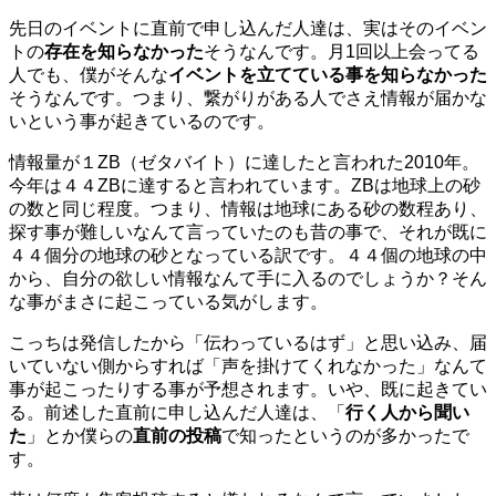
先日のイベントに直前で申し込んだ人達は、実はそのイベン
トの
存在を知らなかった
そうなんです。月1回以上会ってる
人でも、僕がそんな
イベントを立てている事を知らなかった
そうなんです。つまり、繋がりがある人でさえ情報が届かな
いという事が起きているのです。
情報量が１ZB（ゼタバイト）に達したと言われた2010年。
今年は４４ZBに達すると言われています。ZBは地球上の砂
の数と同じ程度。つまり、情報は地球にある砂の数程あり、
探す事が難しいなんて言っていたのも昔の事で、それが既に
４４個分の地球の砂となっている訳です。４４個の地球の中
から、自分の欲しい情報なんて手に入るのでしょうか？そん
な事がまさに起こっている気がします。
こっちは発信したから「伝わっているはず」と思い込み、届
いていない側からすれば「声を掛けてくれなかった」なんて
事が起こったりする事が予想されます。いや、既に起きてい
る。前述した直前に申し込んだ人達は、「
行く人から聞い
た
」とか僕らの
直前の投稿
で知ったというのが多かったで
す。