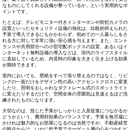
なものにしてくれる設備が整っているか」という実用的なポ
イントです。
たとえば、テレビモニター付きインターホンや防犯カメラの
設置といったセキュリティ設備の強化は、比較的抑えられた
予算で導入できるにもかかわらず、初めての一人暮らしをさ
れる方に対して非常に強い安心感を与えます。また、エント
ランスや共用部分への小型宅配ボックスの設置、あるいはイ
ンターネット無料設備の導入などは、現代のライフスタイル
に直結しているため、内見時の印象を大きく引き上げる効果
が期待できます。
室内においても、壁紙をすべて張り替えるのではなく、リビ
ングの一面だけをデザイン性の高いアクセントクロスに変更
したり、照明をおしゃれなダクトレール式のスポットライト
に変えたりするだけで、空間全体の雰囲気は見違えるほど洗
練されたものになります。
大切なのは、投じた予算がしっかりと入居促進につながるか
どうかという、費用対効果のバランスです。予算を無尽蔵に
かければ魅力的なお部屋になるのは当然ですが、不動産経営
の観点からは、いかに低予算でターゲット層の心をつかむピ