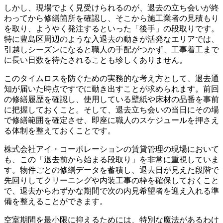
しかし、現場でよく見受けられるのが、退去の立ち会いが終
わってから修繕箇所を確認し、そこから施工業者の見積もり
を取り、ようやく発注するといった「後手」の段取りです。
特に豊島区周辺のような入退去の動きが活発なエリアでは、
引越しシーズンになると職人の手配がつかず、工事着工まで
に長い日数を待たされることも珍しくありません。
このタイムロスを防ぐための実務的な考え方として、退去通
知が届いた時点ですでに動き出すことが求められます。前回
の修繕履歴を確認し、使用している壁紙や床材の品番を事前
に把握しておくこと。そして、退去立ち会いの当日にその場
で修繕範囲を確定させ、即座に職人のスケジュールを押さえ
る体制を整えておくことです。
株式会社アイ・コーポレーションの賃貸管理の現場において
も、この「退去前から始まる段取り」を非常に重視していま
す。物件ごとの修繕データを蓄積し、退去日が見えた段階で
先回りしてクリーニングや内装工事の枠を確保しておくこと
で、退去からわずかな期間で次の内見希望者を迎え入れる準
備を整えることができます。
空室期間を最小限に抑えるためには、特別な魔法があるわけ