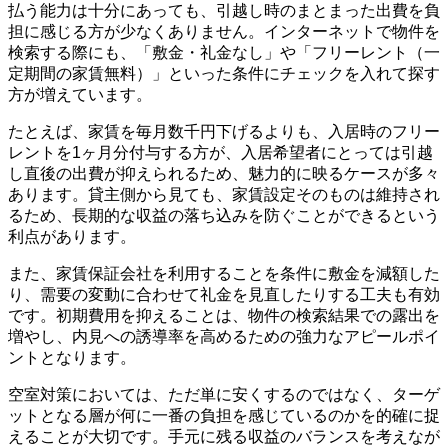
払う能力は十分にあっても、引越し時のまとまった出費を負
担に感じる方が少なくありません。インターネットで物件を
検索する際にも、「敷金・礼金なし」や「フリーレント（一
定期間の家賃無料）」といった条件にチェックを入れて探す
方が増えています。
たとえば、家賃を毎月数千円下げるよりも、入居時のフリー
レントを1ヶ月分付与する方が、入居希望者にとっては引越
し直後の出費が抑えられるため、魅力的に映るケースが多々
あります。貸主側から見ても、家賃設定そのものは維持され
るため、長期的な収益の落ち込みを防ぐことができるという
利点があります。
また、家賃保証会社を利用することを条件に敷金を減額した
り、需要の変動に合わせて礼金を見直したりする工夫も有効
です。初期費用を抑えることは、物件の検索結果での露出を
増やし、内見への誘導率を高めるための強力なアピールポイ
ントとなります。
空室対策においては、ただ単に安くするのではなく、ターゲ
ットとなる層が何に一番の負担を感じているのかを的確に捉
えることが大切です。手元に残る収益のバランスを考えなが