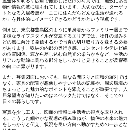
屋全体を明るく広角で撮影しただけの写真では、無数にある
物件情報の波に埋もれてしまいます。大切なのは、ターゲッ
トとなる入居者層が「ここに住んだらどんな生活が送れる
か」を具体的にイメージできるかどうかという視点です。
例えば、東京都豊島区のように単身者からファミリー層まで
多様なライフスタイルが交差するエリアでは、物件の強みを
どの層に向けて発信するかで写真の切り取り方を変える必要
があります。収納の内部の奥行き感、コンセントやテレビ線
の位置関係、窓から差し込む自然光の柔らかさなど、生活の
リアルな動線に関わる部分をしっかりと見せることが反響率
の向上に繋がります。
また、募集図面においても、単なる間取りと面積の羅列では
なく、家具の配置が想像しやすい寸法の記載や、周辺環境の
ちょっとした魅力的なポイントを添えることが重要です。入
居希望者が知りたいのはスペックだけではなく、そこでの
日々の暮らしです。
写真を少し工夫し、図面の情報に生活者の視点を取り入れ
る。こうした細やかな配慮の積み重ねが、物件の本来の魅力
をしっかりと伝え、状況を良い方向へ動かすための一歩とな