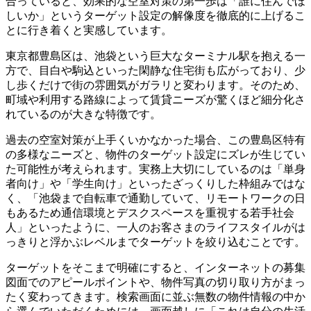
合っていると、効果的な空室対策の第一歩は「誰に住んでほ
しいか」というターゲット設定の解像度を徹底的に上げるこ
とに行き着くと実感しています。
東京都豊島区は、池袋という巨大なターミナル駅を抱える一
方で、目白や駒込といった閑静な住宅街も広がっており、少
し歩くだけで街の雰囲気がガラリと変わります。そのため、
町域や利用する路線によって賃貸ニーズが驚くほど細分化さ
れているのが大きな特徴です。
過去の空室対策が上手くいかなかった場合、この豊島区特有
の多様なニーズと、物件のターゲット設定にズレが生じてい
た可能性が考えられます。実務上大切にしているのは「単身
者向け」や「学生向け」といったざっくりした枠組みではな
く、「池袋まで自転車で通勤していて、リモートワークの日
もあるため通信環境とデスクスペースを重視する若手社会
人」といったように、一人のお客さまのライフスタイルがは
っきりと浮かぶレベルまでターゲットを絞り込むことです。
ターゲットをそこまで明確にすると、インターネットの募集
図面でのアピールポイントや、物件写真の切り取り方がまっ
たく変わってきます。検索画面に並ぶ無数の物件情報の中か