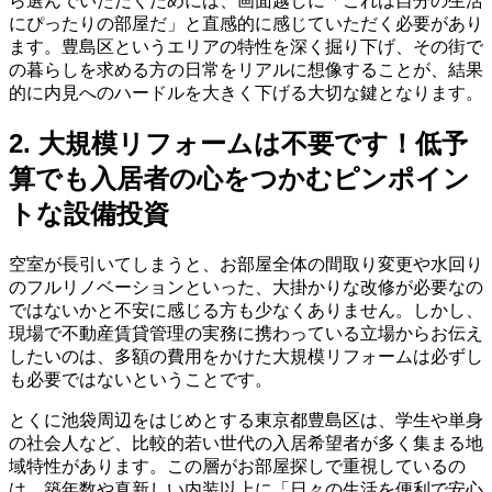
ら選んでいただくためには、画面越しに「これは自分の生活
にぴったりの部屋だ」と直感的に感じていただく必要があり
ます。豊島区というエリアの特性を深く掘り下げ、その街で
の暮らしを求める方の日常をリアルに想像することが、結果
的に内見へのハードルを大きく下げる大切な鍵となります。
2. 大規模リフォームは不要です！低予
算でも入居者の心をつかむピンポイン
トな設備投資
空室が長引いてしまうと、お部屋全体の間取り変更や水回り
のフルリノベーションといった、大掛かりな改修が必要なの
ではないかと不安に感じる方も少なくありません。しかし、
現場で不動産賃貸管理の実務に携わっている立場からお伝え
したいのは、多額の費用をかけた大規模リフォームは必ずし
も必要ではないということです。
とくに池袋周辺をはじめとする東京都豊島区は、学生や単身
の社会人など、比較的若い世代の入居希望者が多く集まる地
域特性があります。この層がお部屋探しで重視しているの
は、築年数や真新しい内装以上に「日々の生活を便利で安心