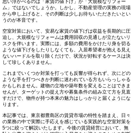
思い浮かべるのは「家賃の値下げ」か「大規模なリフォー
ム」ではないでしょうか。しかし、不動産管理の実務の現場
から申し上げると、その判断は少しお待ちいただきたいとい
うのが本音です。
空室対策において、安易な家賃の値下げは収益を長期的に圧
迫し、大規模なリフォームは費用回収の見通しが立たないリ
スクを伴います。実際には、多額の費用をかけたり身を切る
ような値下げをしたりしなくても、入居希望者が抱える見え
ないハードルを取り除くだけで、状況が好転するケースは決
して珍しくありません。
これまでいくつか対策を打っても反響が得られず、次にどの
ような手を打つべきか判断に迷われている方もいらっしゃる
かもしれません。建物の立地や築年数を変えることはできま
せんが、ターゲットの捉え方や募集条件の組み立て方を見直
すだけで、物件が持つ本来の魅力はしっかりと届くようにな
ります。
本記事では、東京都豊島区の賃貸市場の特性を踏まえ、日々
の業務の中で実際に手応えを感じている実践的な空室対策を
5つに絞って解説いたします。今後の賃貸経営において、無